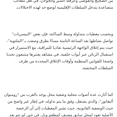
من الضجيج والفوضى وعرقلة السير والجولان، في ظل مطالب
متصاعدة بتدخل السلطات الإقليمية لوضع حد لهذه الاختلالات.
وبحسب معطيات متداولة وسط الساكنة، فإن بعض “البيسريات”
تواصل نشاطها بعد الساعة الثامنة مساءً بطرق وصفت بـ”الملتوية”،
حيث يتم إغلاق الواجهة الرئيسية تفاديا للمراقبة، مع الاستمرار في
استقبال الزبائن عبر أبواب خلفية، في مشاهد يعتبرها متتبعون تحديا
واضحا للقوانين المنظمة وأوقات الإغلاق المحددة من طرف
السلطات المختصة.
كما أثارت عدة أصوات محلية وضعية محل يوجد بالقرب من “رومبوان
أليغاتور”، والذي يشتغل، وفق ما يتم تداوله، في إطار غير واضح من
حيث الوضعية القانونية، حيث تشير المعطيات إلى أن الرخصة
الأصلية تعود لمحل سابق مصنف كمطعم وبار، في حين لم تتم بعد