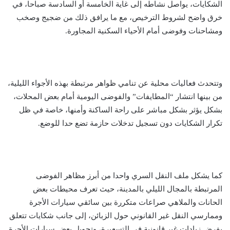
الشكايات، يواصل نشاطه إلى غاية الخامسة أو السادسة صباحا، في
خرق واضح لشروط الترخيص، مع ما يرافق ذلك من ضجيج وصخب
ومشاحنات وفوضى أمام الأحياء السكنية المجاورة.
وتتحدث فعاليات محلية عن تنامي ظواهر مرتبطة بهذه الأجواء الليلية،
من بينها انتشار “المطايفات” والفوضى اليومية أمام بعض المحلات،
بشكل يؤثر بشكل مباشر على راحة الساكنة وأمنها، خاصة في ظل
تكرار الشكايات دون تسجيل تدخلات حازمة تضع حدا للوضع.
كما يشكل ملف النقل السري واحدا من أبرز مظاهر الفوضى
المرتبطة بالمجال الليلي بالمدينة، حيث تعرف محيطات بعض
الحانات والملاهي صراعات متكررة بين سائقي سيارات الأجرة
وممارسي النقل غير القانوني حول الزبائن، إلى جانب شكايات تتعلق
بفرض زيادات غير قانونية في التسعيرة، وتحويل بعض سيارات الأجرة