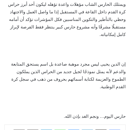
ويمتلك الحارس الشاب مؤهلات واعدة تؤهله ليكون أحد أبرز حراس
كرة القدم داخل القاعة في المستقبل إذا ما واصل العمل والاجتهاد
وحظي بالتأطير والتكوين المناسبين فكل المؤشرات تؤكد أن أمامه
مستقبلًا مشرقًا وأنه مشروع حارس كبير ينتظر فقط الفرصة لإبراز
كامل إمكانياته.
إن الدين يحيى ليس مجرد موهبة صاعدة بل اسم يستحق المتابعة
والدعم لأنه يمثل نموذجًا لجيل جديد من الحراس الذين يملكون
الطموح والعزيمة لكتابة أسمائهم بحروف من ذهب في سجل كرة
القدم الوطنية.
حارس اليوم… ونجم الغد بإذن الله.
لينكدإن
ماسنجر
واتساب
تيلقرام
مشاركة عبر البريد
طباعة