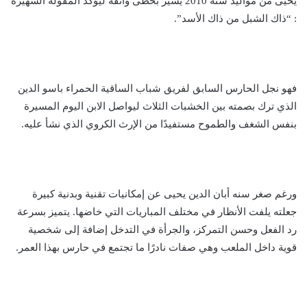
يحيى من مواليد سنة 2010 يسير بخطى واثقة ليؤكد المقولة الشهيرة
: “ذاك الشبل من ذاك الأسد”.
فهو نجل الحارس السابق لفريق شباب الساقية الحمراء باسو الدين
الذي ترك بصمته بين الخشبات الثلاث ليواصل الابن اليوم المسيرة
بنفس الشغف والطموح مستفيدًا من الإرث الكروي الذي نشأ عليه.
ورغم صغر سنه أبان الدين يحيى عن إمكانيات تقنية وبدنية كبيرة
جعلته يلفت الأنظار في مختلف المباريات التي خاضها. يتميز بسرعة
رد الفعل وحسن التمركز، والجرأة في التدخل إضافة إلى شخصية
قوية داخل الملعب وهي صفات نادرًا ما تجتمع في حارس بهذا العمر.