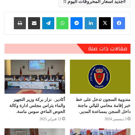
جديد أسعار المحروقات اليوم !!
لينكدإن
ماسنجر
واتساب
تيلقرام
مشاركة عبر البريد
طباعة
مقالات ذات صلة
مندوبية السجون تدخل على خط
أكادير. نزار بركة وزير التجهيز
خبر إقامة محامي لليالي ماجنة
والماء يتراس مجلس ادارة وكالة
داخل السجن بمساعدة المدير.
الحوض الماءي سوس ماسة.
3 ديسمبر 2024
12 فبراير 2025