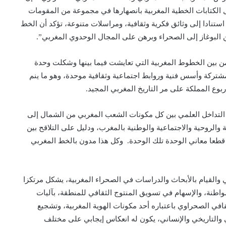
لل الكتابات الخطية المغربية بانصهارها في مجموعة من المقومات
 استنادا إلى وثائق فكرية وثقافية، ومراسلات متنوعة، تؤكد أن الخط
البوغاز إلى الصحراء وبرهن على المجال الوحدوي المغربي”.
ن بين الخطوط المغربية التي تعايشت فيما بينها وشكلت وحدة
مشتركة وأسس فنية وروابط اجتماعية وثقافية موحدة، وهو ما ينم
بوع المملكة على مر التاريخ المغربي المجيد.
 التداخل العلمي بين كل مكونات الشعب المغربي من الشمال إلى
الروحية والاجتماعية والوطنية بالمغرب، ودليل على التلاقح بين
قطعا معاني الوحدة تلك الوحدة. وكل هذا مدون بالخط المغربي
والقيام بالأبحاث والدراسات في الصحراء المغربية، يشكل مرتكزا
لمواطنة، والإسهام في تسويق المنتوج الثقافي للمنطقة، بآليات
قافي الصحراوي باعتباره أحد مكونات الهوية المغربية، وتشجيع
 والتاريخي والإنساني، يكون له انعكاس إيجابي على مختلف