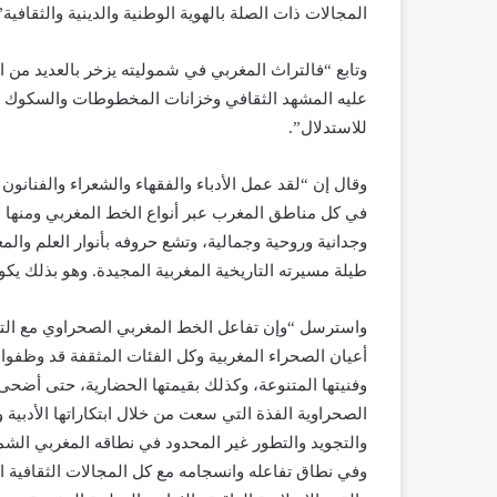
المجالات ذات الصلة بالهوية الوطنية والدينية والثقافية”
وتابع “فالتراث المغربي في شموليته يزخر بالعديد من ال
عليه المشهد الثقافي وخزانات المخطوطات والسكوك وغ
للاستدلال”.
وقال إن “لقد عمل الأدباء والفقهاء والشعراء والفنانو
في كل مناطق المغرب عبر أنواع الخط المغربي ومنها
وجدانية وروحية وجمالية، وتشع حروفه بأنوار العلم وا
طيلة مسيرته التاريخية المغربية المجيدة. وهو بذلك يكو
واسترسل “وإن تفاعل الخط المغربي الصحراوي مع الترا
أعيان الصحراء المغربية وكل الفئات المثقفة قد وظفوا م
وفنيتها المتنوعة، وكذلك بقيمتها الحضارية، حتى أضحى
الصحراوية الفذة التي سعت من خلال ابتكاراتها الأدبية 
والتجويد والتطور غير المحدود في نطاقه المغربي الش
وفي نطاق تفاعله وانسجامه مع كل المجالات الثقافية ا