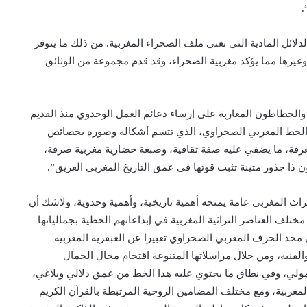
.
دلائل المادية التي تغني ملف الصحراء المغربية. من ذلك ما يتوفر
يرها مما يؤكد مغربية الصحراء، وقد قدم مجموعة من الوثائق
ن والخطاطون المغاربة على إرساء دعائم العمل الوحدوي منذ القديم
 الخط المغربي الصحراوي، الذي تتسم أشكاله وصوره بخصائص
لمعرفة، ما يضفي عليه صفة ثقافية، وصبغة حضارية مغربية صرفة،
ن ذا جذور متينة تثبت قوتها في عمق التاريخ المغربي العريق”.
ث المغربي عامة يمنحه أهمية تاريخية، وأهمية وحدوية، ولاشك أن
ختلف العناصر التراثية المغربية في إبداعاتهم الخطية بجمالياتها
 مجد الحرف المغربي الصحراوي تعبيرا عن العبقرية المغربية
والفنية، ومن خلال مراسلاتها المتنوعة اقتحام مجال الجمال
مولي، وفي نطاق ما يحتوي عليه هذا الخط من عمق دلالي وبلاغي،
لمغربية، ومع مختلف المضامين الروحية المرتبطة بالقرآن الكريم