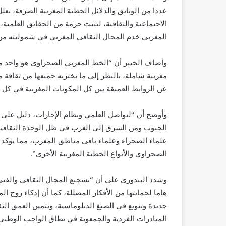
عددا من الوثائق والدلائل الخطية المغربية الصرفة، تع
الاجتماعية والثقافية، لتثبت حزمة من الحقائق العلمية،
المغربي خدم المجال الثقافي المغربي في شموليته من 
وأضاف الخبير أن “الخط المغربي الصحراوي هو واحد م
مغربية شاملة، بالنظر إلى ما تختزنه جميعها من ثقافة 
عن الروابط العميقة بين كل المكونات المغربية في كل ر
وأوضح أن “لتواصل العلمي ونظام الإجازات، دليل على
الجنوب ومن الشرق إلى الغرب في ظل الوحدة الثقافية و
علماء الصحراء وعلماء باقي مناطق المغرب، مما يؤكد 
الصحراوي والأنواع الخطية المغربية الأخرى”.
وشدد البندوري على أن “تشجيع المجال الثقافي والفني 
هاما لحمايتها من الأفكار المضللة، كما أن إذكاء روح ا
جديدة وتنويع في الصيغ الدبلوماسية، وتثمين العمق الث
المبادرات الفردية والجمعوية في نطاق الواجب الوطني