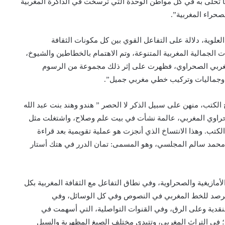
 مما تحلى به في كل مواطن الوحدة التي ترسخت في الذاكرة المغربية
لصحراء المغربية”.
العلوية، دلالة على التفاعل القوي بين كل مكونات الثقافة
لجمالية المغربية المتنوعة، وتم الاهتمام بالخطاطين والشيوخ،
لمغربي الصحراوي، فظهرت على إثر ذلك مجموعة من الرسوم
ات وجماليات وتركيب خطي مغربي جميل”.
كتب، منهن على سبيل الذكر لا الحصر ” هندو وهند بنت عبد الله
راوي المغربي، عالمة نشأت في بيت علم وصلاح، واشتغلت مثل
خ الكتب. وهذا الانتساخ الذي أنجزت هو عملية تقويمية بعد قراءة
بن محمد سالم المجلسي، وهو المسمى: تمان الدرر في هتك أستار
مازيغية والصحراوية، وفي نطاق التفاعل مع الثقافة المغربية بكل
 وبرصد للخط المغربي في النصوص وفي كل الوسائل، وفي
دية وعلى الرق، وفي القنوات التواصلية، التي أسهمت في
ع؛ في التراث المغربي، وتتبدى مختلف الصيغ المظهرية والسبل