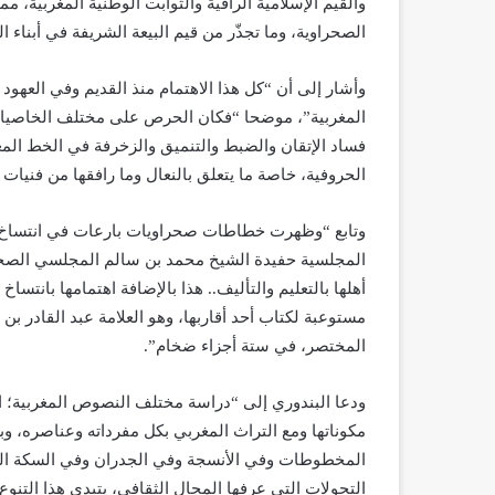
والقيم الإسلامية الراقية والثوابت الوطنية المغربية،
الصحراوية، وما تجذّر من قيم البيعة الشريفة في أبناء ا
وأشار إلى أن “كل هذا الاهتمام منذ القديم وفي العهود 
المغربية”، موضحا “فكان الحرص على مختلف الخاصيات ا
فساد الإتقان والضبط والتنميق والزخرفة في الخط ا
الحروفية، خاصة ما يتعلق بالنعال وما رافقها من فني
وتابع “وظهرت خطاطات صحراويات بارعات في انتساخ ال
المجلسية حفيدة الشيخ محمد بن سالم المجلسي الصح
أهلها بالتعليم والتأليف.. هذا بالإضافة اهتمامها بانتسا
مستوعبة لكتاب أحد أقاربها، وهو العلامة عبد القادر 
المختصر، في ستة أجزاء ضخام”.
ودعا البندوري إلى “دراسة مختلف النصوص المغربية؛ الأ
مكوناتها ومع التراث المغربي بكل مفرداته وعناصره،
المخطوطات وفي الأنسجة وفي الجدران وفي السكة النق
التحولات التي عرفها المجال الثقافي، يتبدى هذا التنو