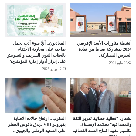
أنشطة مناورات الأسد الإفريقي
المعاديون.. أيُّ سوءِ أدبٍ يحمل
2024 بمشاركة ضباط من قيادة
صاحبه على محاربة الاحتفاء
الجيوش المشاركة.
بالجناب النبوي الشريف والتشويش
على إبراز أدوار إمارة المؤمنين؟
23 مايو 2024
12 يونيو 2026
بشعار: “فعالية قضائية تعزيز الثقة
المغرب.. ارتفاع حالات الاصابة
والمصداقية”محكمة الإستئناف
بفيروسVIH ..يدق ناقوس الخطر
لكلميم تشهد افتتاح السنة القضائية
على الصعيد الوطني والجهوي…