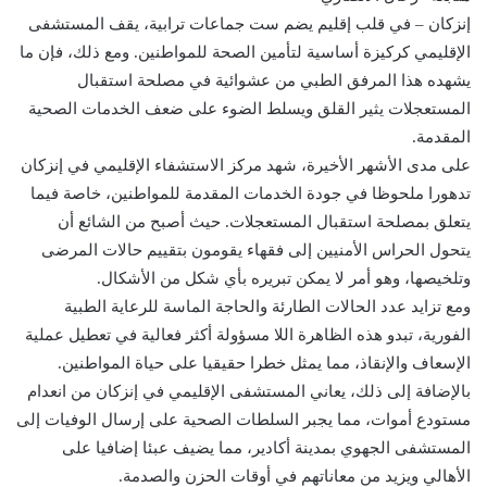
إنزكان – في قلب إقليم يضم ست جماعات ترابية، يقف المستشفى
الإقليمي كركيزة أساسية لتأمين الصحة للمواطنين. ومع ذلك، فإن ما
يشهده هذا المرفق الطبي من عشوائية في مصلحة استقبال
المستعجلات يثير القلق ويسلط الضوء على ضعف الخدمات الصحية
المقدمة.
على مدى الأشهر الأخيرة، شهد مركز الاستشفاء الإقليمي في إنزكان
تدهورا ملحوظا في جودة الخدمات المقدمة للمواطنين، خاصة فيما
يتعلق بمصلحة استقبال المستعجلات. حيث أصبح من الشائع أن
يتحول الحراس الأمنيين إلى فقهاء يقومون بتقييم حالات المرضى
وتلخيصها، وهو أمر لا يمكن تبريره بأي شكل من الأشكال.
ومع تزايد عدد الحالات الطارئة والحاجة الماسة للرعاية الطبية
الفورية، تبدو هذه الظاهرة اللا مسؤولة أكثر فعالية في تعطيل عملية
الإسعاف والإنقاذ، مما يمثل خطرا حقيقيا على حياة المواطنين.
بالإضافة إلى ذلك، يعاني المستشفى الإقليمي في إنزكان من انعدام
مستودع أموات، مما يجبر السلطات الصحية على إرسال الوفيات إلى
المستشفى الجهوي بمدينة أكادير، مما يضيف عبئا إضافيا على
الأهالي ويزيد من معاناتهم في أوقات الحزن والصدمة.