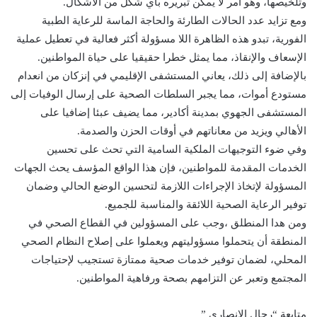
وتلخيصها، وهو أمر لا يمكن تبريره بأي شكل من الأشكال.
ومع تزايد عدد الحالات الطارئة والحاجة الماسة للرعاية الطبية
الفورية، تبدو هذه الظاهرة اللا مسؤولة أكثر فعالية في تعطيل عملية
الإسعاف والإنقاذ، مما يمثل خطرا حقيقيا على حياة المواطنين.
بالإضافة إلى ذلك، يعاني المستشفى الإقليمي في إنزكان من انعدام
مستودع أموات، مما يجبر السلطات الصحية على إرسال الوفيات إلى
المستشفى الجهوي بمدينة أكادير، مما يضيف عبئا إضافيا على
الأهالي ويزيد من معاناتهم في أوقات الحزن والصدمة.
وفي ضوء التوجيهات الملكية السامية التي تحث على تحسين
الخدمات المقدمة للمواطنين، فإن هذا الواقع المؤسف يحث الجهات
المسؤولة لإتخاذ الإجراءات اللازمة لتحسين الوضع الحالي وضمان
توفير الرعاية الصحية اللائقة والمناسبة للجميع.
ومن هدا المنطلق ،وجب على المسؤولين في القطاع الصحي في
المنطقة أن يتحملوا مسؤوليتهم ويعملوا على إصلاح النظام الصحي
المحلي، لضمان توفير خدمات صحية ممتازة تستجيب لإحتياجات
المجتمع وتعبر عن التزامهم بصحة ورفاهية المواطنين.
متابعة “رحال الانصاري ”