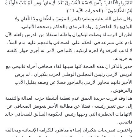
تَنَابَزُوا بِالْأَلْقَابِ ۖ بِئْسَ الِاسْمُ الْفُسُوقُ بَعْدَ الْإِيمَانِ ۚ وَمَن لَّمْ يَتُبْ فَأُولَٰئِكَ
هُمُ الظَّالِمُونَ”. (الحجرات الآية 11 ).
وقال صلى الله عليه وسلم: (ليس المؤمنُ بالطَّعانِ ولا اللَّعانِ ولا
البذيءِ ولا الفاحشِ). رواه الترمذي والحاكم وصححه الألباني.
اظن ان الرسالة وصلت لبنكيران واظنه استفاذ من الدرس ولعله الآن
نادم على تسرعه في الحكم على الصحافي والتهجم عليه امام الملأ ،
لا لذنب اقترفه ولا لجرم ارتكبه ، كلما في الأمر انه أجرى حوارا كلفته
به جريدته .
جدير بالذكر ان هذه الضجة كلها سببها لقاء صحافي أجراه فاتيحي مع
ادريس الأزمي رئيس المجلس الوطني لحزب بنكيران ، لم يرض
الأخير فاتهم محاور الأزمي بالماجور فضلا عن وصفه بقليل الأدب
والبرهوش .
هذا وقد قررت جريدة العمق عدم تغطية أنشطة حزب العدالة والتنمية
إلى حين تغيير رئيسه ، فضلا عن مطالبة الأخير بتعويض الصحافي عن
الاتهامات الخطيرة التي وجهها رئيس الحكومة السابق للصحافي خالد
فاتيحي .
واعتبرت تصريحات بنكيران إساءة مباشرة للكرامة الإنسانية ومخالفة