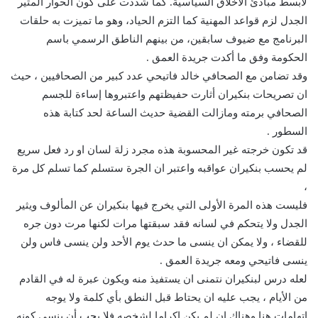
لأبسط مبادئ الأخلاق السياسية. كما شددت على كون الحوار المثير
الجدل لزم قواعد المهنية كما التزم الحياد، وهو ما تميزت به حلقات
البرنامج مع ضيوف سابقين، من بينهم الناطق الرسمي باسم
الحكومة وفق ما أكدت جريدة العمق .
وقد تضامن مع الصحافي خالد فاتيحي عدد كبير من الصحافيين ، حيث
ان تصريحات بنكيران أثارت حفيظتهم واعتبروها إساءة للجسم
الصحافي برمته ومازالت القضية حديث الساعة لحد كتابة هذه
السطور .
قد تكون خرجته غير المحسوبة هذه مجرد زلة لسان او رد فعل سريع
لم يحسب بنكيران عواقبه واعتبر ان الجرة ستسلم كما تسلم كل مرة
،
فليست هذه المرة الأولى التي يخرج فيها بنكيران عن المألوف ويثير
الجدل ولا يتحكم في لسانه فقد سبقتها مرات لكنها مرت دون جره
للقضاء ، ولا يمكن ان ينسى ما حدث يوم الأحد ولن ينسى فاس ولن
ينسى فاتيحي ومعه جريدة العمق .
لعله درس لبنكيران نتمنى ان يستفيذ منه ويكون عبرة له في القادم
من الأيام ، يجب عليه ان يحتاط قبل النطق بأي كلمة ولا يوجه
اتهامات هنا وهناك إن لم يكن إكراما لشخصه فلا يجب أن ينسى كونه