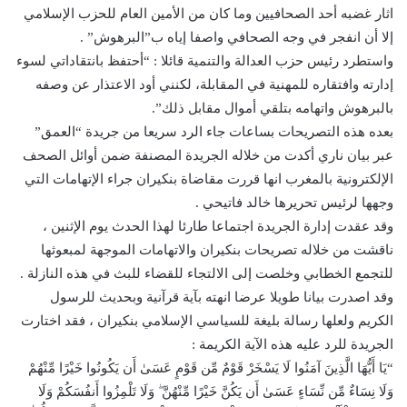
اثار غضبه أحد الصحافيين وما كان من الأمين العام للحزب الإسلامي
إلا أن انفجر في وجه الصحافي واصفا إياه ب”البرهوش” .
واستطرد رئيس حزب العدالة والتنمية قائلا : “أحتفظ بانتقاداتي لسوء
إدارته وافتقاره للمهنية في المقابلة، لكنني أود الاعتذار عن وصفه
بالبرهوش واتهامه بتلقي أموال مقابل ذلك”.
بعده هذه التصريحات بساعات جاء الرد سريعا من جريدة “العمق”
عبر بيان ناري أكدت من خلاله الجريدة المصنفة ضمن أوائل الصحف
الإلكترونية بالمغرب انها قررت مقاضاة بنكيران جراء الإتهامات التي
وجهها لرئيس تحريرها خالد فاتيحي .
وقد عقدت إدارة الجريدة اجتماعا طارئا لهذا الحدث يوم الإثنين ،
ناقشت من خلاله تصريحات بنكيران والاتهامات الموجهة لمبعوثها
للتجمع الخطابي وخلصت إلى الالتجاء للقضاء للبث في هذه النازلة .
وقد اصدرت بيانا طويلا عرضا انهته بآية قرآنية وبحديث للرسول
الكريم ولعلها رسالة بليغة للسياسي الإسلامي بنكيران ، فقد اختارت
الجريدة للرد عليه هذه الآية الكريمة :
“يَا أَيُّهَا الَّذِينَ آمَنُوا لَا يَسْخَرْ قَوْمٌ مِّن قَوْمٍ عَسَىٰ أَن يَكُونُوا خَيْرًا مِّنْهُمْ
وَلَا نِسَاءٌ مِّن نِّسَاءٍ عَسَىٰ أَن يَكُنَّ خَيْرًا مِّنْهُنَّ ۖ وَلَا تَلْمِزُوا أَنفُسَكُمْ وَلَا