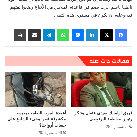
ناطقا باسم حزب يضم في قاعدته الملايين من الأتباع وضعوا ثقتهم
فيه وعليه ان يكون في مستوى هذه الثقة .
لينكدإن
ماسنجر
واتساب
تيلقرام
مشاركة عبر البريد
طباعة
مقالات ذات صلة
فريق اولمبيك سيدي عثمان يشكر
أعمدة الموت الصامت بخيوط
رئيس مقاطعة البرنوصي
مكشوفة،فمن يضيء الشارع على
حساب أرواحنا؟
4 ديسمبر 2024
29 سبتمبر 2025