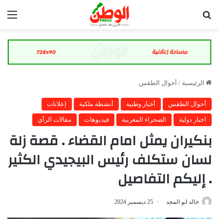
بحث عن
الق
الرئيسية
/
أحوال الطقس
أحوال الطقس
أخبار وطنية
أنشطة ملكية
إعلانات
اخبار دولية
الصحراء المغربية
فيديوهات
مقالات الرأي
بنكيران يمثل امام القضاء . قصة زلة
لسان ستكلف رئيس البيجيدي الكثير
. إليكم التفاصيل
خالد ابو المجد
25 ديسمبر 2024