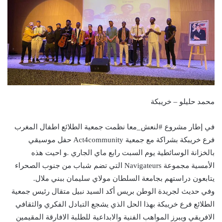
محمد حليلو – خريبكة
في إطار مشروع #لنعش_معا نظمت جمعية الطلائع اطفال المغرب
فرع خريبكة بشراكة مع جمعية Act4community حفل موسيقي
بالخزانة الوسائطية يوم السبت رابع ماي الجاري .و احيت هذه
الأمسية مجموعة Navigateurs التي تضم شباب من جنوب الصحراء
يتابعون دراستهم بجامعة السلطان مولاي سليمان ببني ملال.
وفي حديث لجريدة الوطن بريس أكد السيد نبيل متقال رئيس جمعية
الطلائع فرع خريبكة بهذا الحل الذي يشجع التبادل الفكري والثقافي
الافريقي ويبرز المواهب الفنية والابداعية للطلبة الافارقة المقيمين