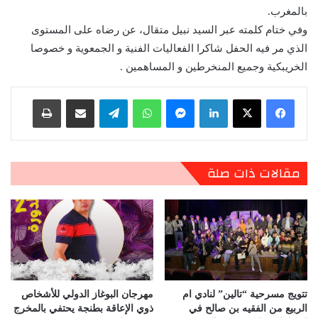
بالمغرب.
وفي ختام كلمته عبر السيد نبيل متقال، عن رضاه على المستوى
الذي مر فيه الحفل شاكرا الفعاليات الفنية و الجمعوية و خصوصا
الخريبكية وجميع المنخرطين و المساهمين .
لينكدإن
ماسنجر
واتساب
تيلقرام
مشاركة عبر البريد
طباعة
مقالات ذات صلة
تتويج مسرحية “تالين” لنادي ام
مهرجان البوغاز الدولي للأشخاص
الربيع من الفقيه بن صالح في
ذوي الإعاقة بطنجة يحتفي بالمخرج