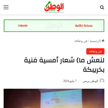
بحث عن
الق
الرئيسية
/
فن وثقافة
فن وثقافة
لنعش ما) شعار أمسية فنية
بخريبكة
الوطن بريس
7 مايو 2024