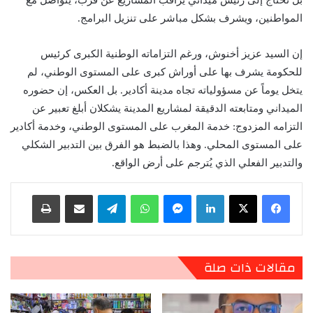
بل تحتاج إلى رئيس ميداني يراقب المشاريع عن قرب، يتواصل مع
المواطنين، ويشرف بشكل مباشر على تنزيل البرامج.
إن السيد عزيز أخنوش، ورغم التزاماته الوطنية الكبرى كرئيس
للحكومة يشرف بها على أوراش كبرى على المستوى الوطني، لم
يتخل يوماً عن مسؤولياته تجاه مدينة أكادير. بل العكس، إن حضوره
الميداني ومتابعته الدقيقة لمشاريع المدينة يشكلان أبلغ تعبير عن
التزامه المزدوج: خدمة المغرب على المستوى الوطني، وخدمة أكادير
على المستوى المحلي. وهذا بالضبط هو الفرق بين التدبير الشكلي
والتدبير الفعلي الذي يُترجم على أرض الواقع.
لينكدإن
ماسنجر
واتساب
تيلقرام
مشاركة عبر البريد
طباعة
مقالات ذات صلة