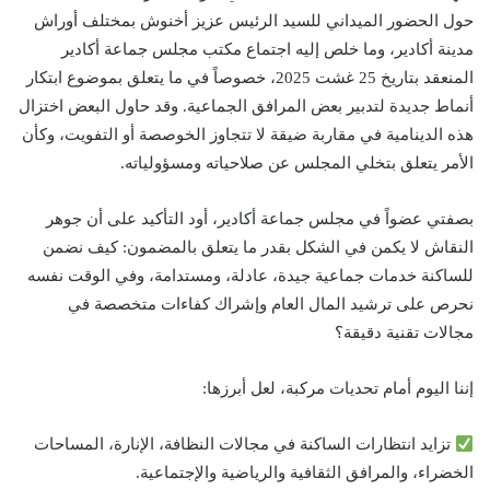
حول الحضور الميداني للسيد الرئيس عزيز أخنوش بمختلف أوراش
مدينة أكادير، وما خلص إليه اجتماع مكتب مجلس جماعة أكادير
المنعقد بتاريخ 25 غشت 2025، خصوصاً في ما يتعلق بموضوع ابتكار
أنماط جديدة لتدبير بعض المرافق الجماعية. وقد حاول البعض اختزال
هذه الدينامية في مقاربة ضيقة لا تتجاوز الخوصصة أو التفويت، وكأن
الأمر يتعلق بتخلي المجلس عن صلاحياته ومسؤولياته.
بصفتي عضواً في مجلس جماعة أكادير، أود التأكيد على أن جوهر
النقاش لا يكمن في الشكل بقدر ما يتعلق بالمضمون: كيف نضمن
للساكنة خدمات جماعية جيدة، عادلة، ومستدامة، وفي الوقت نفسه
نحرص على ترشيد المال العام وإشراك كفاءات متخصصة في
مجالات تقنية دقيقة؟
إننا اليوم أمام تحديات مركبة، لعل أبرزها:
تزايد انتظارات الساكنة في مجالات النظافة، الإنارة، المساحات
الخضراء، والمرافق الثقافية والرياضية والإجتماعية.