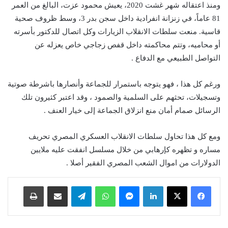
ومنذ اعتقاله شهر غشت 2020، يعيش محمود عزت، البالغ من العمر
81 عاماً، في زنزانة انفرادية داخل سجن بدر 3، وسط ظروف صحية
قاسية. منعت سلطات الانقلاب الزيارات وكل اتصال للدكتور بأسرته
أو محاميه، وتتم محاكمته داخل قفص زجاجي خاص يعزله عن
التواصل الطبيعي مع الدفاع .
ورغم كل هذا ، فهو يتوجه باستمرار للجماعة وأنصارها باشرطة صوتية
وتسجيلات، تحثهم على السلمية والصمود ، وقد اعتبر كثيرون تلك
الرسائل صمام أمان منع انزلاق الجماعة إلى خيار العنف .
ومع كل هذا تحاول سلطات الانقلاب العسكري المصري تحريف
مساره و تظهره كإرهابي من خلال مسلسل انفقت عليه ملايين
الدولارات من اموال الشعب المصري الفقير أصلا .
لينكدإن
ماسنجر
واتساب
تيلقرام
مشاركة عبر البريد
طباعة