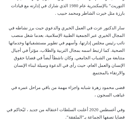
التوريث” بالإسكندرية عام 1980 الذي شارك في إدارته مع قيادات
بارزة مثل خيرت الشاطر ومحمد حبيب .
سار الدكتور عزت في العمل الخيري والدعوي حيت برز نشاطه في
المجال الخيري عبر الجمعية الطبية الإسلامية، بعدما شغل منصب
نائب رئيس مجلس إدارتها، وأسهم في تطوير مستشفياتها وخدماتها
الصحية. كما ارتبط اسمه بمجال التربية والطلاب، مؤثراً في أجيال
متتابعة من الشباب الجامعي. وكان ناشطاً أيضاً في قضايا حقوق
الإنسان والعمل العام، حيث رأى في الدعوة وسيلة لبناء الإنسان
والارتقاء بالمجتمع.
قضى محمود زهرة شبابه واجزاء مهمة من باقي مراحل عمره في
غياهب السجون ،
وفي أغسطس 2020 أعلنت السلطات اعتقاله من جديد ، ليُحاكم في
قضايا تصفها الجماعة بـ”الملفقة”.