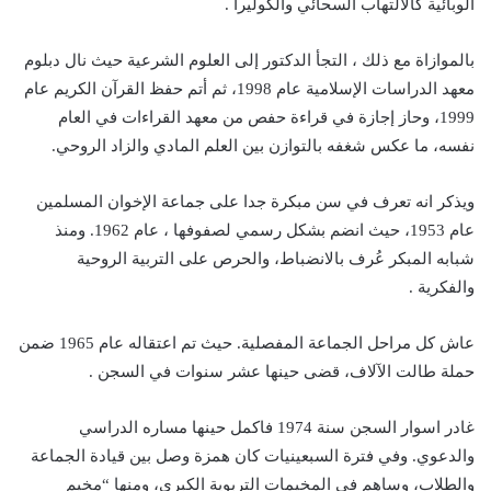
الوبائية كالالتهاب السحائي والكوليرا .
بالموازاة مع ذلك ، التجأ الدكتور إلى العلوم الشرعية حيث نال دبلوم
معهد الدراسات الإسلامية عام 1998، ثم أتم حفظ القرآن الكريم عام
1999، وحاز إجازة في قراءة حفص من معهد القراءات في العام
نفسه، ما عكس شغفه بالتوازن بين العلم المادي والزاد الروحي.
ويذكر انه تعرف في سن مبكرة جدا على جماعة الإخوان المسلمين
عام 1953، حيث انضم بشكل رسمي لصفوفها ، عام 1962. ومنذ
شبابه المبكر عُرف بالانضباط، والحرص على التربية الروحية
والفكرية .
عاش كل مراحل الجماعة المفصلية. حيث تم اعتقاله عام 1965 ضمن
حملة طالت الآلاف، قضى حينها عشر سنوات في السجن .
غادر اسوار السجن سنة 1974 فاكمل حينها مساره الدراسي
والدعوي. وفي فترة السبعينيات كان همزة وصل بين قيادة الجماعة
والطلاب، وساهم في المخيمات التربوية الكبرى، ومنها “مخيم