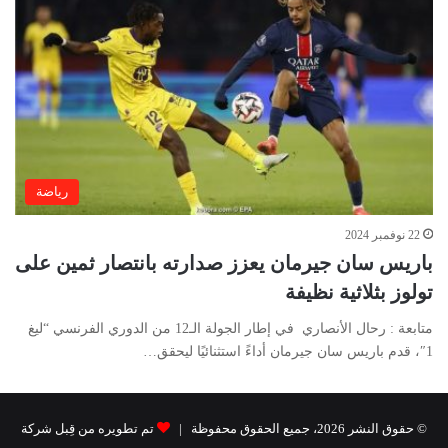
رياضة
22 نوفمبر 2024
باريس سان جيرمان يعزز صدارته بانتصار ثمين على
تولوز بثلاثية نظيفة
متابعة : رحال الأنصاري في إطار الجولة الـ12 من الدوري الفرنسي “ليغ
1″، قدم باريس سان جيرمان أداءً استثنائيًا ليحقق…
© حقوق النشر 2026، جميع الحقوق محفوظة |
تم تطويره من قِبل شركة