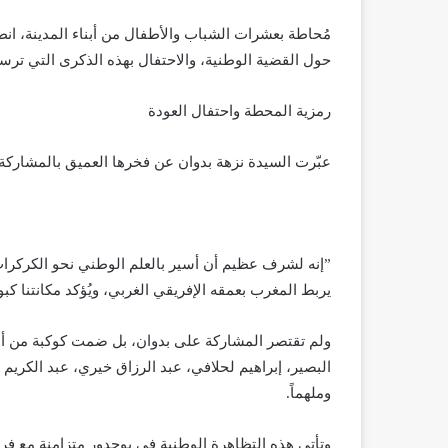
​مُحاطة بعشرات الشباب والأطفال من أبناء المدينة، ا
حول القضية الوطنية، والاحتفال بهذه الذكرى التي ترس
​رمزية المحطة واحتفال العودة
​عبّرت السيدة نزهة بدوان عن فخرها العميق بالمشاركة،
​”إنه لشرف عظيم أن أسير بالعلم الوطني نحو الكركرات
يربط المغرب بعمقه الإفريقي الغربي، ويُؤكد مكانتنا كبوا
​ولم تقتصر المشاركة على بدوان، بل ضمت كوكبة من أب
البصير، إبراهيم لحلافي، عبد الرزاق خيري، عبد الكريم 
وملهماً.
​وتأتي هذه التظاهرة الوطنية في بوجدور متزامنة مع ف