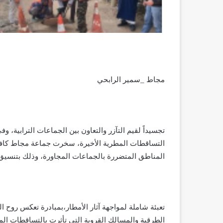
مجاط _سمير الرابحي
تجسيداً لقيم التآزر والتعاون بين الجماعات الترابية، 
التساقطات المطرية الأخيرة، سخرت جماعة مجاط كافة إ
المناطق المتضررة بالجماعات المجاورة، وذلك بتنسيق
تعبئة شاملة لمواجهة آثار الأمطار،بمبادرة تعكس روح 
الطرقية والمسالك القروية التي تأثرت بالتساقطات المطر