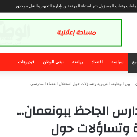
مغربي هز المنصات الاجتماعية بتوسله لضابط إسباني لكي لا يعيده للمغرب .
مع
سياسة
اقتصاد
رياضة
نبغي الوطن
فيديوهات
 بين الوظيفة التربوية وتساؤلات حول استغلال الفضاء المدرسي
رس الجاحظ ببونعمان…
ية وتساؤلات حول