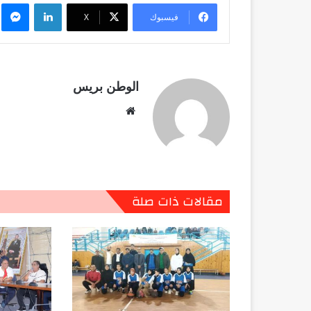
لينكدإن
م
فيسبوك
X
الوطن بريس
موقع
الويب
مقالات ذات صلة