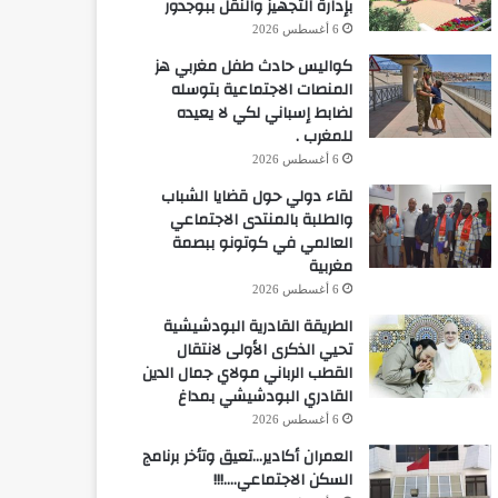
بإدارة التجهيز والنقل ببوجدور
6 أغسطس 2026
كواليس حادث طفل مغربي هز
المنصات الاجتماعية بتوسله
لضابط إسباني لكي لا يعيده
للمغرب .
6 أغسطس 2026
لقاء دولي حول قضايا الشباب
والطلبة بالمنتدى الاجتماعي
العالمي في كوتونو ببصمة
مغربية
6 أغسطس 2026
الطريقة القادرية البودشيشية
تحيي الذكرى الأولى لانتقال
القطب الرباني مولاي جمال الدين
القادري البودشيشي بمداغ
6 أغسطس 2026
العمران أكادير…تعيق وتأخر برنامج
السكن الاجتماعي….!!!