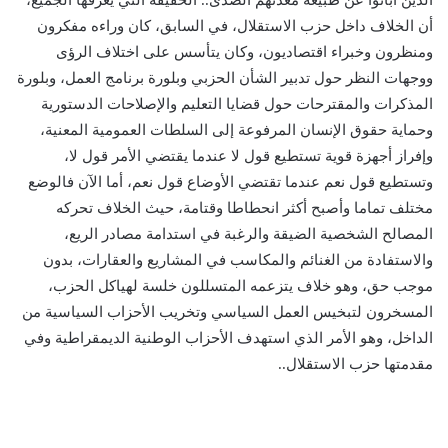
الذين أبانوا عن طبيعة معدنهم الصدئ.. الحقيقة التي يعرفها الجميع،
أن الخلاف داخل حزب الاستقلال، في السابق، كان وراءه مفكرون
ومنظرون وخبراء اقتصاديون، وكان يتأسس على اختلاف الرؤى
ووجهات النظر حول تدبير الشأن الحزبي وبلورة برنامج العمل، وبلورة
المذكرات والمقترحات حول قضايا التعليم والإصلاحات الدستورية
وحماية حقوق الإنسان المرفوعة إلى السلطات العمومية المعنية،
وإفراز أجهزة قوية تستطيع قول لا عندما يقتضي الأمر قول لا،
وتستطيع قول نعم عندما تقتضي الأوضاع قول نعم، أما الآن فالوضع
مختلف تماما وأصبح أكثر انحطاطا وقتامة، حيث الخلاف تحركه
المصالح الشخصية الضيقة والرغبة في استدامة مصادر الريع،
والاستفادة من الغنائم والمكاسب في المشاريع والعقارات، بدون
موجب حق، وهو خلاف يتزعمه المتسللون خلسة لهياكل الحزب،
المسخرون لتبخيس العمل السياسي وتخريب الأحزاب السياسية من
الداخل، وهو الأمر الذي استهدف الأحزاب الوطنية الديمقراطية وفي
مقدمتها حزب الاستقلال..