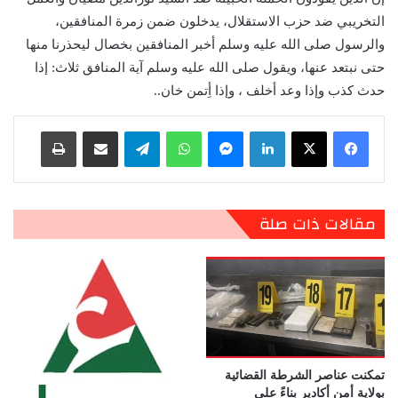
التخريبي ضد حزب الاستقلال، يدخلون ضمن زمرة المنافقين،
والرسول صلى الله عليه وسلم أخبر المنافقين بخصال ليحذرنا منها
حتى نبتعد عنها، ويقول صلى الله عليه وسلم آية المنافق ثلاث: إذا
حدث كذب وإذا وعد أخلف ، وإذا أِتمن خان..
لينكدإن
ماسنجر
واتساب
تيلقرام
مشاركة عبر البريد
طباعة
مقالات ذات صلة
تمكنت عناصر الشرطة القضائية
بولاية أمن أكادير بناءً على