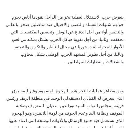
يتعرض حزب الاستقلال لعملية نخر من الداخل يقودها أناس تحوم
حولهم شبهات الفساد والنصب والاحتيال ضد مناضلين ضحوا بالغالي
والنفيس،أولا:من أجل الدفاع عن الوطن وتحصين المكتسبات التي
تحققت، وثانيا: من أجل تقوية هياكل الحزب بشكل يمكنه من لعب
الأدوار المخولة له دستوريا في مجال التأطير والتكوين والتعبئة،
وثالثا: من أجل تطوير المشهد الحزب الوطني بشكل يتجاوب
وانشغالات وانتظارات المواطنين ..
ومن مظاهر عمليات النخر هذه، الهجوم المسموم وغير المسبوق
الذي يتعرض له القيادي الاستقلالي الوحيد في منطقة الريف ورئيس
فريقه بمجلس النواب السيد نورالدين مضيان، المعروف بصلابة
الموقف ونظافة اليد وعدم الخوف من لومة اللائمين، وهو الهجوم
الذي تستعمل فيه جميع الوسائل والأدوات الوسخة التي اعتاد عليها