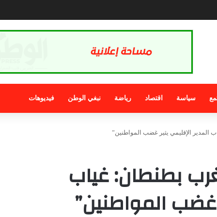
ديدة في لوحات ترقيم السيارات بالمغرب تدخل حيز التنظيم
مع
سياسة
اقتصاد
رياضة
نبغي الوطن
فيديوهات
ب المدير الإقليمي يثير غضب المواطنين”
غرب بطنطان: غياب
ر غضب المواطنين”