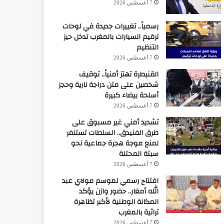
7 أغسطس 2026
رسمياً.. تغييرات جديدة في لوحات
ترقيم السيارات بالمغرب تدخل حيز
التنظيم
7 أغسطس 2026
القنيطرة تهتز أمنياً.. توقيف
شخصين على متن دراجة نارية وحجز
أسلحة بيضاء كبيرة
7 أغسطس 2026
تشديد أمني غير مسبوق على
طرق الفنيدق.. السلطات تستنفر
لمنع موجة هجرة جماعية نحو
سبتة المحتلة
7 أغسطس 2026
افتتاح رسمي لموسم مولاي عبد
الله أمغار.. حضور وازن يؤكد
المكانة الوطنية لأكبر تظاهرة
تراثية بالمغرب
7 أغسطس 2026