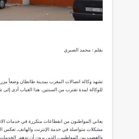
بقلم : محمد الصبري
تشهد وكالة اتصالات المغرب بمدينة طانطان وضعاً مزرياً
للوكالة لمدة تقترب من السنتين. هذا الغياب أدى إلى ش
يعاني المواطنون من انقطاعات متكررة في خدمات الاتص
مشكلات متواصلة في خدمة الإنترنت والهاتف. تعكس الش
والغضب بين المواطنين، الذين يرون أن تدهور الخدمات بات