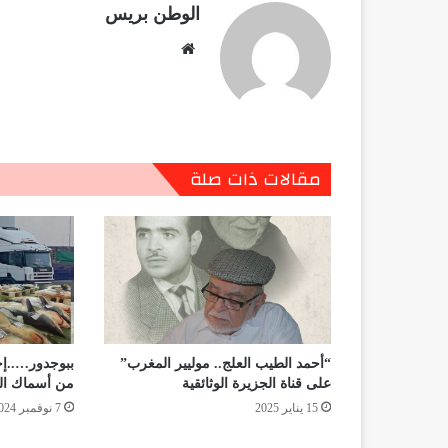
الوطن بريس
موقع
الويب
مقالات ذات صلة
“أحمد الطيب العلج.. موليير المغرب”
ببوجدور…..إح
على قناة الجزيرة الوثائقية
من أسماك ا
15 يناير 2025
7 نوفمبر 2024