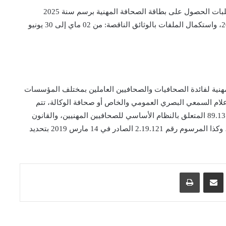
وتخبر اللجنة المؤقتة، أن الدورة الثانية لإيداع ملفات طلبات الحصول على بطاقة الصحافة المهنية برسم سنة 2025
ستكون خلال الفترة ما بين 03 مارس إلى 30 أبريل 2025، واستكمال الملفات بالوثائق الناقصة: من 02 ماي إلى 30 يونيو
لمهنية لفائدة الصحافيات والصحافيين العاملين بمختلف المؤسسات
علام السمعي البصري العمومي والخاص أو صحافة الوكالة، تتم
طبقا للشروط المنصوص عنها في كل من القانون رقم 89.13 المتعلق بالنظام الأساسي للصحافيين المهنيين، والقانون
رقم 90.13 القاضي بإحداث المجلس الوطني للصحافة، وكذا المرسوم رقم 2.19.121 الصادر في 14 مارس 2019 بتحديد
اسنجر
مشاركة عبر البريد
طباعة