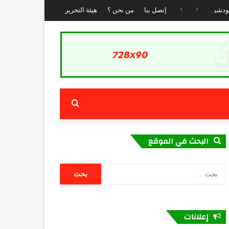
الطريقة القادرية البودشيشية تحيي الذكرى الأولى لانتقال القطب الرباني مولاي جمال الدين القادري البودشيشي بمداغ
إتصل بنا
من نحن ؟
هيئة التحرير
بحث عن
البحث في الموقع
البحث
عن:
إعلانات