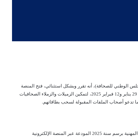
جلس الوطني للصحافة)، أنه تقرر وبشكل استثنائي، فتح المنصة
الإلكترونية (cartepro.cnp.press.ma) خلال الفترة ما بين 29 يناير و12 فبراير 2025، لتمكين الزميلات والزملاء الصحافيات
ما تدعو أصحاب الملفات المقبولة لسحب بطاقاتهم.
ووصل عدد ملفات طلب الحصول على بطاقة الصحافة المهنية برسم سنة 2025 المودعة عبر المنصة الإلكترونية