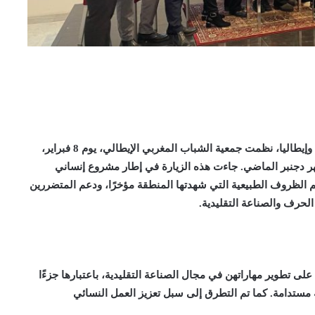
في إطار تعزيز التضامن والتعاون الجمعوي بين المغرب وإيطاليا، نظمت جمعية الشباب المغربي الإيطالي، يوم 8 فبراير،
هر دجنبر الماضي. جاءت هذه الزيارة في إطار مشروع إنساني
يم الظروف الطبيعية التي شهدتها المنطقة مؤخرًا، ودعم المتضررين
لحرف والصناعة التقليدية.
ى تطوير مهاراتهن في مجال الصناعة التقليدية، باعتبارها جزءًا
مستدامة. كما تم التطرق إلى سبل تعزيز العمل النسائي