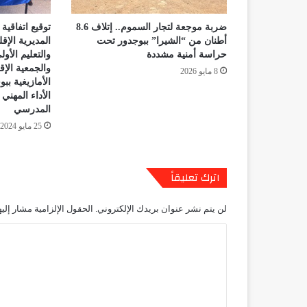
ضربة موجعة لتجار السموم.. إتلاف 8.6
توقيع اتفاقية
أطنان من “الشيرا” ببوجدور تحت
المديرية الإقل
حراسة أمنية مشددة
والتعليم الأو
والجمعية الإقل
8 مايو 2026
الأمازيغية بب
الأداء المهني 
المدرسي
25 مايو 2024
اترك تعليقاً
لن يتم نشر عنوان بريدك الإلكتروني.
الحقول الإلزامية مشار إليه
ا
ل
ت
ع