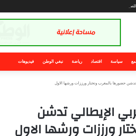
صحافة.. الذي نريد
مع
سياسة
اقتصاد
رياضة
نبغي الوطن
فيديوهات
تدشن حضورها بالمغرب وتختار ورززات ورشها الاول
بي الإيطالي تدشن
ار ورززات ورشها الاول