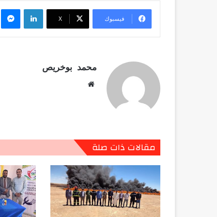
لينكدإن
م
فيسبوك
X
محمد بوخريص
موقع
الويب
مقالات ذات صلة