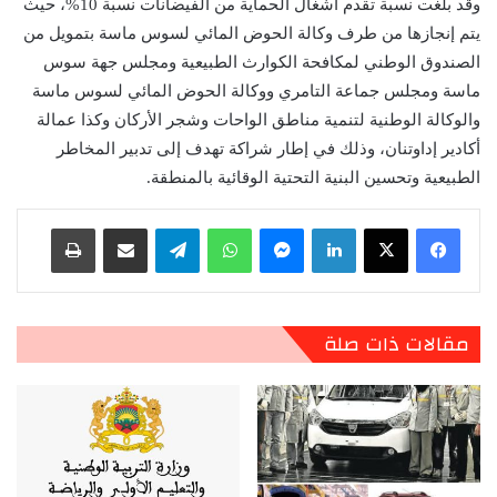
وقد بلغت نسبة تقدم أشغال الحماية من الفيضانات نسبة 10%، حيث
يتم إنجازها من طرف وكالة الحوض المائي لسوس ماسة بتمويل من
الصندوق الوطني لمكافحة الكوارث الطبيعية ومجلس جهة سوس
ماسة ومجلس جماعة التامري ووكالة الحوض المائي لسوس ماسة
والوكالة الوطنية لتنمية مناطق الواحات وشجر الأركان وكذا عمالة
أكادير إداوتنان، وذلك في إطار شراكة تهدف إلى تدبير المخاطر
الطبيعية وتحسين البنية التحتية الوقائية بالمنطقة.
لينكدإن
ماسنجر
واتساب
تيلقرام
مشاركة عبر البريد
طباعة
مقالات ذات صلة