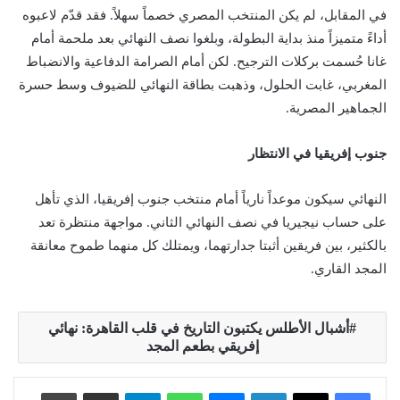
في المقابل، لم يكن المنتخب المصري خصماً سهلاً. فقد قدّم لاعبوه
أداءً متميزاً منذ بداية البطولة، وبلغوا نصف النهائي بعد ملحمة أمام
غانا حُسمت بركلات الترجيح. لكن أمام الصرامة الدفاعية والانضباط
المغربي، غابت الحلول، وذهبت بطاقة النهائي للضيوف وسط حسرة
الجماهير المصرية.
جنوب إفريقيا في الانتظار
النهائي سيكون موعداً نارياً أمام منتخب جنوب إفريقيا، الذي تأهل
على حساب نيجيريا في نصف النهائي الثاني. مواجهة منتظرة تعد
بالكثير، بين فريقين أثبتا جدارتهما، ويمتلك كل منهما طموح معانقة
المجد القاري.
أشبال الأطلس يكتبون التاريخ في قلب القاهرة: نهائي
إفريقي بطعم المجد
لينكدإن
ماسنجر
واتساب
تيلقرام
مشاركة عبر البريد
طباعة