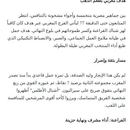
هدف مغربي بطعم الذهب
بين جماهير مصرية متحمسة وأجواء مشحونة بالتنافس، انتظر
المتابعون حتى الدقيقة 77 ليأتي الفرج المغربي عبر هدف كان كافياً
لهز شباك الفراعنة وكسر طموحاتهم في بلوغ النهائي. هدف حمل
في طياته ملامح العمل الجماعي، والصبر، والانضباط التكتيكي الذي
طبع أداء المنتخب المغربي طيلة البطولة.
مسار بثقة وإصرار
لم يكن هذا الإنجاز وليد الصدفة، بل ثمرة عمل قاعدي بدأ منذ تصدر
المغرب مجموعته الثانية برصيد 7 نقاط، ثم عبوره القوي من ربع
النهائي بتفوق صريح على سيراليون. “أشبال الأطلس” أظهروا
شخصية الفريق المتماسك، وبرزوا كأحد أقوى المرشحين للمنافسة
على اللقب.
الفراعنة: أداء مشرف ونهاية حزينة