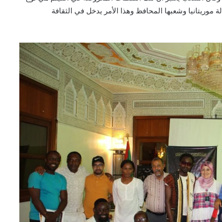
ة موريتانيا وشعبها المحافظ وهذا الأمر يدخل في الثقافة