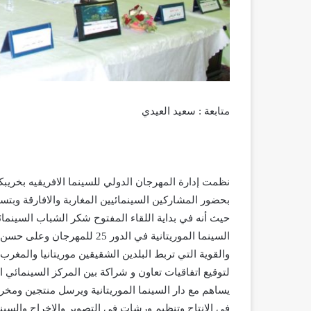
متابعة : سعيد العيدي
نظمت إدارة المهرجان الدولي للسينما الافريقيه بخريب
بحضور المشاركين السينمائيين المغاربة والافارقة وبتسي
حيث أنه في بداية اللقاء المفتوح شكر الشباب السينمائ
السينما الموريتانية في الدور 
والقوية التي تربط البلدين الشقيقين موريتانيا والمغ
لتوقيع اتفاقيات تعاون و شراكة بين المركز السينمائي ا
يساهم مع دار السينما الموريتانية ويرسل منتجين ومخر
في الانتاج وتنظيم ورشات في التصوير والاخراج والسينا