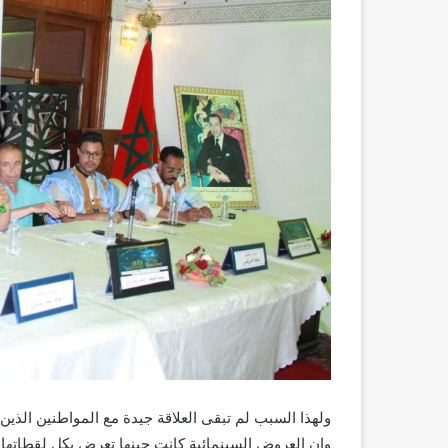
ولهذا السبب لم تبقى العلاقة جيدة مع المواطنين الذي
وان العروض السينمائية كانت حينها تعرض بكل لقطاتها