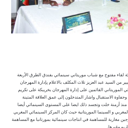
كة لقاء مفتوح مع شباب موريتاني سينمائي بفندق الطرق الأربعة
ير من السيد عبد العزيز تلاث المكلف بالاعلام پإدارة المهرجان
ي الموريتاني القائمين على إدارة المهرجان بخريبكة على تكريم
25 للمهرجان وعلى حسن وحفاوة الاستقبال واشار المتدخلون إلى عمق العلاقة المتينة
رب منذ أزمنة خلت وتجسد ذلك ايضا على المستوى السينمائي أيضا
لمغربي و السينما الموريتانية حيث كان المركز السينمائي المغربي
جبن مغاربة للمساهمة في انتاجات سينمائية بمورتانبا مع المساهمة
ريو وغيرها.