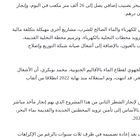
وتشمل هذه المشاريع، إنجاز محطة جديدة لتحلية ماء البحر بصبيب إضافي يصل إلى 26 ألف متر مكعب في اليوم، وإنجاز
 للكهرباء والماء الصالح للشرب، مشاريع أخرى مهيكلة بتكلفة مالية
ة وتأمين تزويد محطات التحلية بالكهرباء، وترميم محطة التحلية القديمة،
 بالعيون، بالإضافة إلى أشغال صيانة شبكة التوزيع وإصلاح
لجهوي لقطاع الماء بالأقاليم الجنوبية، محمد بوبكري، أن الأشغال
بالشطر الأول لمشروع المحطة الجديدة لتحلية مياه البحر، قد انتهت، وتم استغلاله منذ نهاية 2022 انطلاقا من أثقاب
لإنجاز الشطر الثاني من هذا المشروع الذي يهم إنجاز مأخذ مباشر
بالأساس إلى تأمين تزويد المحطتين الجديدة والقديمة بماء البحر،
 بعد إعادة تصميمه في ظرف ثلاث سنوات بالرغم من الإكراهات