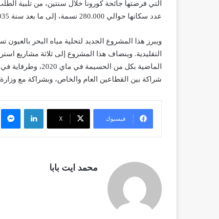
التي فرضتها جائحة كورونا خلال سنتين، من تلبية الطلب
عدد سكانها حوالي 280.000 نسمة، إلى ما بعد سنة 2035، وسيساهم في تعزيز التنمية الاجتماعية والاقتصادية بهذه الجهة.
ويبرز هذا المشروع الجديد لتحلية مياه البحر بالعيون تس
التقليدية. وينضاف هذا المشروع إلى ثلاثة مشاريع استرات
شراكة بين القطاعين العام والخاص، وبشراكة مع وزارة ال
لينكدإن
م
فيسبوك
X
محمد ايت بابا