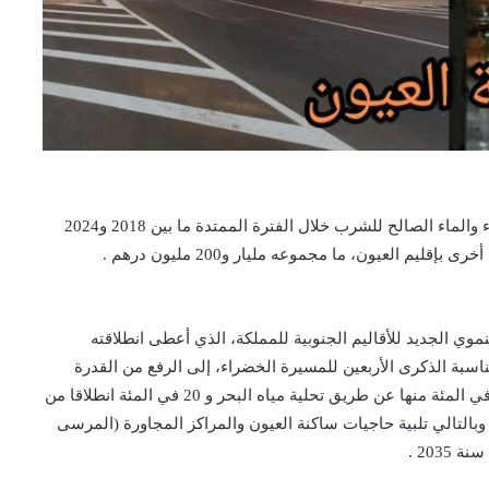
بلغت الاعتمادات التي خصصها المكتب الوطني للكهرباء والماء الصالح للشرب خلال الفترة الممتدة ما بين 2018 و2024
يم العيون، ما مجموعه مليار و200 مليون درهم .
موي الجديد للأقاليم الجنوبية للمملكة، الذي أعطى انطلاقته
سبة الذكرى الأربعين للمسيرة الخضراء، إلى الرفع من القدرة
الإنتاجية إلى أكثر من 60.000 متر مكعب في اليوم، 80 في المئة منها عن طريق تحلية مياه البحر و 20 في المئة انطلاقا من
بالتالي تلبية حاجيات ساكنة العيون والمراكز المجاورة (المرسى
203 .