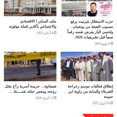
ملف السكن ا الاقتصادي
حزب الاستقلال بتيزنيت يرفع
والاجتماعي بأكادير قنبلة موقوته
منسوب التعبئة من بونعمان..
ولحسن الباز يفرض نفسه رقماً
14 يناير 2025
صعباً قبل تشريعيات 2026
5 يونيو 2026
إنطلاق فعاليات موسم رجراجة
شيشاوة… جريمة أسرية ز؟ج بقتل
الشرفاء والبداية من زاوية ابن
زوجته وينعس حياته شنـــــقا….
حميدة
17 أبريل 2026
14 أبريل 2025