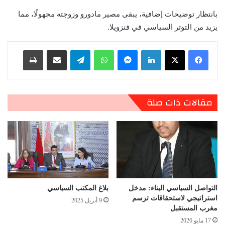
بانتظار توضيحات إضافية، يبقى مصير مادورو وزوجته مجهولًا، مما
يزيد من التوتر السياسي في فنزويلا.
لينكدإن
ماسنجر
واتساب
تيلقرام
مشاركة عبر البريد
طباعة
مقالات ذات صلة
التواصل السياسي البناء: مدخل
بلاغ المكتب السياسي
استراتيجي لاستحقاقات ترسم
9 أبريل 2025
مغرب المستقبل
17 مايو 2026