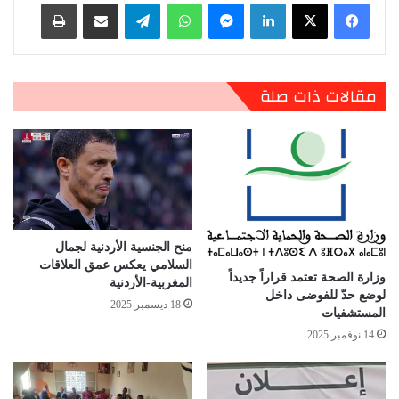
لينكدإن
ماسنجر
واتساب
تيلقرام
مشاركة عبر البريد
طباعة
مقالات ذات صلة
منح الجنسية الأردنية لجمال
السلامي يعكس عمق العلاقات
وزارة الصحة تعتمد قراراً جديداً
المغربية-الأردنية
لوضع حدّ للفوضى داخل
18 ديسمبر 2025
المستشفيات
14 نوفمبر 2025