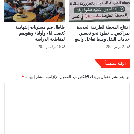
افتتاح المحطة الطرقية الجديدة
طاطا: ضم مستويات إشهادية
بمراكش… خطوة نحو تحسين
يُغضب آباء وأولياء ويقودهم
خدمات النقل وسط تفاعل واسع
لمقاطعة الدراسة
22 يوليو 2026
10 نوفمبر 2024
اترك تعليقاً
لن يتم نشر عنوان بريدك الإلكتروني.
الحقول الإلزامية مشار إليها بـ
*
ا
ل
ت
ع
ل
ي