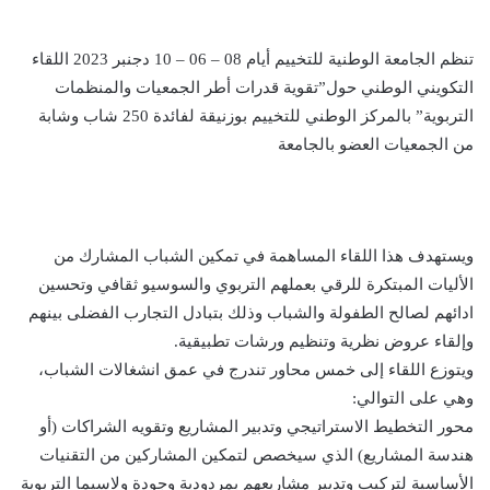
تنظم الجامعة الوطنية للتخييم أيام 08 – 06 – 10 دجنبر 2023 اللقاء
التكويني الوطني حول”تقوية قدرات أطر الجمعيات والمنظمات
التربوية” بالمركز الوطني للتخييم بوزنيقة لفائدة 250 شاب وشابة
من الجمعيات العضو بالجامعة
ويستهدف هذا اللقاء المساهمة في تمكين الشباب المشارك من
الأليات المبتكرة للرقي بعملهم التربوي والسوسيو ثقافي وتحسين
ادائهم لصالح الطفولة والشباب وذلك بتبادل التجارب الفضلى بينهم
وإلقاء عروض نظرية وتنظيم ورشات تطبيقية.
ويتوزع اللقاء إلى خمس محاور تندرج في عمق انشغالات الشباب،
وهي على التوالي:
محور التخطيط الاستراتيجي وتدبير المشاريع وتقويه الشراكات (أو
هندسة المشاريع) الذي سيخصص لتمكين المشاركين من التقنيات
الأساسية لتركيب وتدبير مشاريعهم بمردودية وجودة ولاسيما التربوية