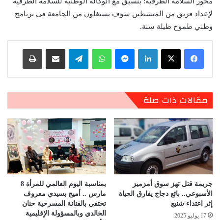
محور السلامة الطرقية: بنسيق مع الوكالة الوطنية للسلامة الطرقية
لإعداد فريق من المنشطين سوف يشتغلون من الجامعة في برنامج
وطني طموح طيلة سنة.
لينكدإن
ماسنجر
واتساب
تيلقرام
مشاركة عبر البريد
طباعة
مقالات ذات صلة
جريمة قتل تهز سوق أمزميز
بمناسبة اليوم العالمي للمرأة 8
الأسبوعي.. بائع دجاج يفارق الحياة
مارس .. أميج بسيدي معروف
إثر اعتداء شنيع
تحتفي بالفنانة المسرحية حنان
الخالدي وبالمسؤولة الإقليمية
17 يوليو 2025