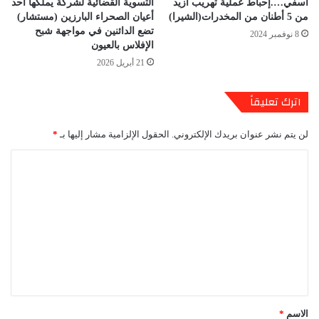
اسفي….إحباط عملية تهريب أزيد
التسوية القضائية لشركة يملكها أحد
من 5 أطنان من المخدرات(الشيرا)
أعيان الصحراء البارزين (مستشار)
تضع الدائنين في مواجهة شبح
8 نوفمبر 2024
الإفلاس بالعيون
21 أبريل 2026
اترك تعليقاً
لن يتم نشر عنوان بريدك الإلكتروني.
الحقول الإلزامية مشار إليها بـ
*
ا
ل
ت
ع
ل
ي
ق
*
الاسم
*