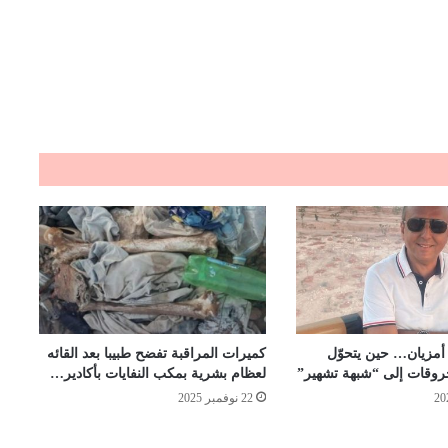
مزيان… حين يتحوّل
كميرات المراقبة تفضح طبيبا بعد القائه
لخروقات إلى “شبهة تشهير”
لعظام بشرية بمكب النفايات بأكادير…
22 نوفمبر 2025