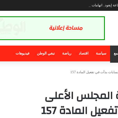
عة إيغود.. اتهامات ثقيلة تلاحق الرئيس والمعارضة تطالب بتدخل عاجل لوزارة الداخلي
مع
سياسة
اقتصاد
رياضة
نبغي الوطن
فيديوهات
ات بدأت في تفعيل المادة 157
 المجلس الأعلى
يل المادة 157