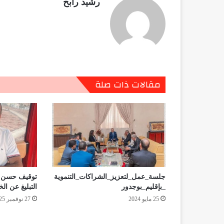
رشيد رابح
مقالات ذات صلة
جلسة_عمل_لتعزيز_الشراكات_التنموية
توقيف حسن أ
_بإقليم_بوجدور
التبليغ عن ا
25 مايو 2024
27 نوفمبر 2025