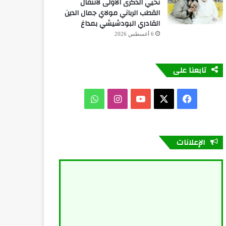
تحيي الذكرى الأولى لانتقال
القطب الرباني مولاي جمال الدين
القادري البودشيشي بمداغ
6 أغسطس 2026
تابعنا على
فيسبوك
X
يوتيوب
انستقرام
واتساب
الإعلانات