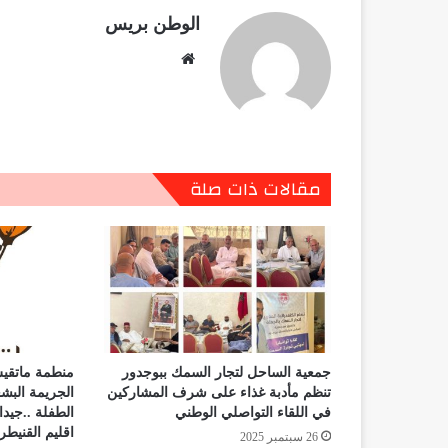
الوطن بريس
موقع
الويب
مقالات ذات صلة
جمعية الساحل لتجار السمك ببوجدور
منطمة ماتقيش
تنظم مأدبة غذاء على شرف المشاركين
الجريمة البشع
في اللقاء التواصلي الوطني
الطفلة ..جيدا
اقليم القنيطر
26 سبتمبر 2025