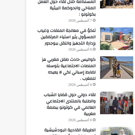
المستدامة خلال لقاء حول العمل
المناخي والحوكمة البيئية
بكوتونو :
7 أغسطس 2026
تلكؤ في معالجة الملفات وغياب
المسؤول يثير استياء المرتفقين
بإدارة التجهيز والنقل ببوجدور
6 أغسطس 2026
كواليس حادث طفل مغربي هز
المنصات الاجتماعية بتوسله
لضابط إسباني لكي لا يعيده
للمغرب .
6 أغسطس 2026
لقاء دولي حول قضايا الشباب
والطلبة بالمنتدى الاجتماعي
العالمي في كوتونو ببصمة
مغربية
6 أغسطس 2026
الطريقة القادرية البودشيشية