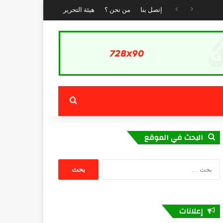
جمعية “الشباب الرائد” تستعرض تجربة الداخلة في التنمية المستدامة خلال لقاء حول العمل المناخي والحوكمة البيئية بكوتونو :
إتصل بنا
من نحن ؟
هيئة التحرير
بحث عن
البحث في الموقع
البحث
عن:
إعلانات