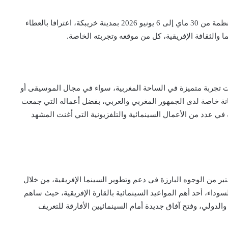
ويأتي هذا التكريم، الذي يندرج ضمن فقرات الدورة المنظمة من 30 ماي إلى 6 يونيو 2026 بمدينة خريبكة، اعترافا بالعطاء
والثقافة الإفريقية، كل من موقعه وتجربته الخاصة.
مت تجربة متميزة في الساحة المغربية، سواء في مجال الموسيقى أو
نة خاصة لدى الجمهور المغربي والعربي، بفضل أعماله التي جمعت
في عدد من الأعمال السينمائية والتلفزيونية التي أغنت المشهد
عتبر من الوجوه البارزة في دعم وتطوير السينما الإفريقية، من خلال
داء، أحد أهم المواعيد السينمائية بالقارة الإفريقية، حيث ساهم
لدولي، وفتح آفاق جديدة أمام السينمائيين الأفارقة للتعريف