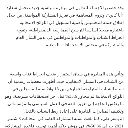
وقد خصص الاجتماع للتداول في مبادرة سياسية جديدة تحمل شعار:
“أنا كاين”، وتروم المساهمة في تعزيز المشاركة المواطنة، من خلال
إطلاق حملة للتحسيس بأهمية التسجيل في اللوائح الانتخابية،
باعتباره مدخلا اساسيا لترسيخ الممارسة الديمقراطية، وتقوية
انخراط الشباب والمواطنات والمواطنين في تدبير الشأن العام
والمشاركة في مختلف الاستحقاقات الوطنية.
وتأتي هذه المبادرة في سياق استمرار ضعف انخراط فئات واسعة
من الشباب في المسار الانتخابي، حيث أظهرت معطيات رسمية أن
نسبة الشباب المتراوحة أعمارهم بين 18 و24 سنة المسجلين في
اللوائح الانتخابية لم تتجاوز 33,6% قبل آخر استحقاقات تشريعية، وهو
ما يعكس الحاجة إلى تعزيز الثقة في العمل السياسي والمؤسساتي،
وتكثيف المبادرات القادرة على إعادة ربط الشباب بالفعل
الديمقراطي، كما بلغت نسبة المشاركة العامة في انتخابات 8 شتنبر
2021 حوالي 50,86%، في مؤشر يؤكد أهمية توسيع قاعدة المشاركة،