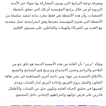
ومعرفة نوعية البرامج التي يودون المشاركة بها سواء عبر الأندية
التربوية أو من خلال برامج المؤسسة أو تلك التي تتعلق بأنشطة
الجمعيات، وأن هذه الأنشطة هي فقط مجرد بداية لتنفيد سلسلة من
الأنشطة التي تعتزم المؤسسة تنفيذها وفق استراتيجية عمل متقدمة
مع العديد من الشركاء والهيئات والفاعلين على مستوى الإقليم.
وتؤكد “برني” بأن الغاية من هذه الأمسية الدينية هو خلق جو من
التلاحم والتراحم وحسن الاستماع وترسيخ قيم التسامح والتشبع
بالأخلاق الحميدة من جهة؛ ومن ناحية أخرى المساهمة في نشر ثقافة
التعاون والعمل بروح الفريق وإعادة البريق لدار الشباب ومدى
أهميتها في تخليق الحياة العامة وتكوين جيل من الشباب والأطفال
قادرين على فرض ذواتهم وانخراطهم الإيجابي داخل المجتمع.
لينكدإن
ماسنجر
واتساب
تيلقرام
مشاركة عبر البريد
طباعة