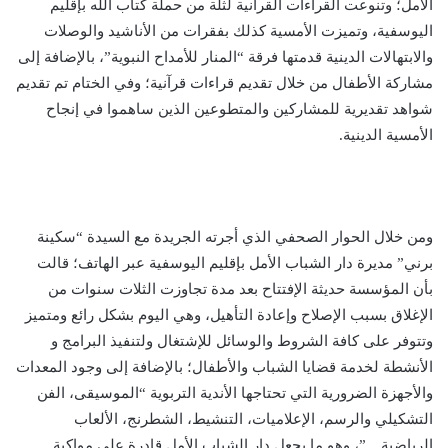
الأمل؛ وتنوعت القراءات القرآنية لثلة من حملة كتاب الله بإقليم
اليوسفية، وتميزت الأمسية كذلك بفقرات من الأناشيد والوصلات
والابتهالات الدينية قدمتها فرقة “المنار للأمداح النبوية”، بالإضافة إلى
مشاركة الأطفال من خلال تقديم قراءات قرآنية؛ وفي الختام تم تقديم
شواهد تقديرية للمشاركين والمتطوعين الذين ساهموا في إنجاح
الأمسية الدينية.
ومن خلال الحوار الصحفي الذي أجرته الجريدة مع السيدة “سكينة
برني” مديرة دار الشباب الأمل بإقليم اليوسفية عبر الهاتف؛ قالت
بأن المؤسسة حديثة الإفتتاح بعد مدة تجاوزت الثلات سنوات من
الإغلاق بسبب الإصلاح وإعادة التأهيل، وهي اليوم بشكل رائع ومتميز
وتتوفر على كافة الشروط والوسائل للإشتغال ولتنفيذ البرامج و
الأنشطة لخدمة قضايا الشباب والأطفال؛ بالإضافة إلى وجود المعدات
والأجهزة الضرورية التي تحتاجها الأندية التربوية “الموسيقى، الفن
التشكيلي والرسم، الإعلاميات، التنشيط، الشطرنج، الألعاب
الرياضية…”، وهو ما يجعل دار الشباب الأمل قادرة على مواكبة