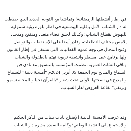
في إطار أنشطتها الرمضانية؛ وتماشيا مع التوجه الجديد الذي خططت
له دار الشباب الأمل بإقليم اليوسفية في إطار بلورة رؤية شمولية
للنهوض بقطاع الشباب؛ وكذلك لخلق فضاء متعدد ومنفتح ومتجدد
يلامس مختلف التطلعات، وقادر أيضا على الإستقطاب والتواصل
وفتح المجال في وجه عموم الفعاليات التي تشتغل في إطار القانون
ولها برنامج عمل مسطر وأنشطة تربوية تهتم بالطفولة والشباب
وباقي الفئات العمرية، نظمت المؤسسة بالتنسيق مع نادي فن
السماع والمديح يوم الجمعة 05 أبريل 2024م “أمسية دينية” للسماع
والمديح في نسختها الأولى تحت شعار “بالقرآن نحيا وبالمحبة نسمو
ونرتقي” بقاعة العروض لدار الشباب.
وقد عرفت الأمسية الدينية الإفتتاح بآيات بينات من الذكر الحكيم
والإستماع إلى النشيد الوطني؛ وكلمة السيدة مديرة دار الشباب