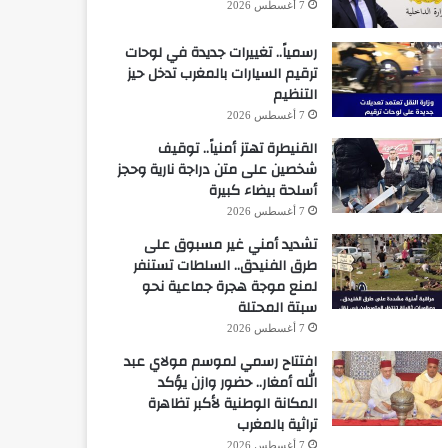
7 أغسطس 2026
رسمياً.. تغييرات جديدة في لوحات
ترقيم السيارات بالمغرب تدخل حيز
التنظيم
7 أغسطس 2026
القنيطرة تهتز أمنياً.. توقيف
شخصين على متن دراجة نارية وحجز
أسلحة بيضاء كبيرة
7 أغسطس 2026
تشديد أمني غير مسبوق على
طرق الفنيدق.. السلطات تستنفر
لمنع موجة هجرة جماعية نحو
سبتة المحتلة
7 أغسطس 2026
افتتاح رسمي لموسم مولاي عبد
الله أمغار.. حضور وازن يؤكد
المكانة الوطنية لأكبر تظاهرة
تراثية بالمغرب
7 أغسطس 2026