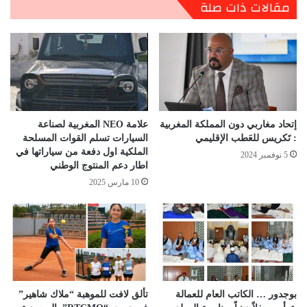
مقالات ذات صلة
إتحاد مغاربي دون المملكة المغربية
علامة NEO المغربية لصناعة
: تَكريس للعَطب الإقليمي
السيارات تسلم القوات المسلحة
الملكية اول دفعة من سياراتها في
5 نوفمبر 2024
اطار دعم المنتوج الوطني
10 مارس 2025
بوجدور … الكاتب العام للعمالة
​تألق لافت للموهبة “ملاك شاهير”