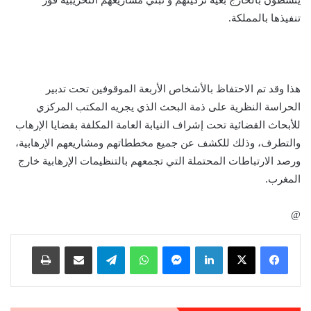
ينشطون بالخارج بغية تزكيتهم و تبني مشاريعهم التخريبية فور
تنفيذها بالمملكة.
هذا وقد تم الاحتفاظ بالأشخاص الأربعة الموقوفين تحت تدبير
الحراسة النظرية على ذمة البحث الذي يجريه المكتب المركزي
للأبحاث القضائية تحت إشراف النيابة العامة المكلفة بقضايا الإرهاب
والتطرف، وذلك للكشف عن جميع مخططاتهم ومشاريعهم الإرهابية،
ورصد الارتباطات المحتملة التي تجمعهم بالتنظيمات الإرهابية خارج
المغرب.
@
لينكدإن
ماسنجر
واتساب
تيلقرام
مشاركة عبر البريد
طباعة