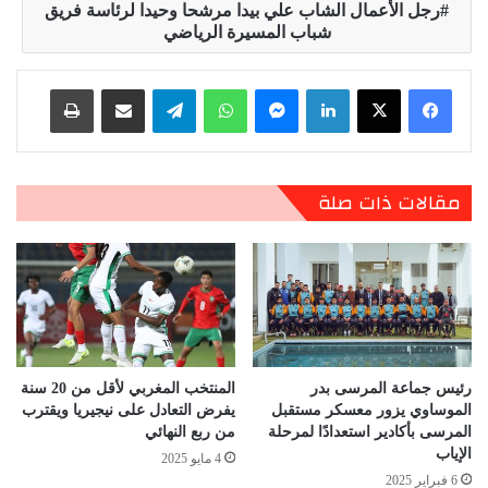
رجل الأعمال الشاب علي بيدا مرشحا وحيدا لرئاسة فريق
شباب المسيرة الرياضي
لينكدإن
ماسنجر
واتساب
تيلقرام
مشاركة عبر البريد
طباعة
مقالات ذات صلة
رئيس جماعة المرسى بدر
المنتخب المغربي لأقل من 20 سنة
الموساوي يزور معسكر مستقبل
يفرض التعادل على نيجيريا ويقترب
المرسى بأكادير استعدادًا لمرحلة
من ربع النهائي
الإياب
4 مايو 2025
6 فبراير 2025