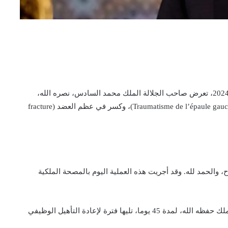
خلال ممارسته الرياضية الاعتيادية، يومه الأحد 8 دجنبر 2024، تعرض صاحب الجلالة الملك محمد السادس، نصره الله،
لسقوط أدى إلى صدمة على مستوى الكتف الأيسر (Traumatisme de l’épaule gauche)، وكسر في عظم العضد (fracture
، والحمد لله. وقد أجريت هذه العملية اليوم بالمصحة الملكية
وعقب هذه العملية سيتم تثبيت الكتف الأيسر لجلالة الملك حفظه الله، لمدة 45 يوما، تليها فترة لإعادة التأهيل الوظيفي