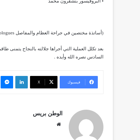
• البروفيسور بنشقرون محمد
(أساتذة مختصين في جراحة العظام والمفاصل Professeurs traumatologues)
بعد تكلل العملية التي أجراها جلالته بالنجاح يتمنى ط
السادس نصره الله وأيده .
لينكدإن
م
فيسبوك
X
الوطن بريس
موقع
الويب