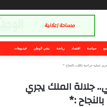
قة من أجل إصلاحات يتحول لتصفية حسابات سياسية
مع
سياسة
اقتصاد
رياضة
نبغي الوطن
فيديوهات
يجري عملية جراحية تكللت بالنجاح :*
.. جلالة الملك يجري
النجاح :*