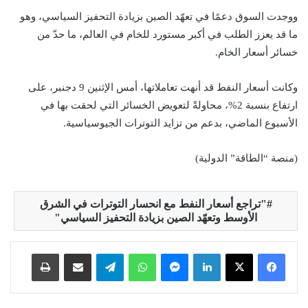
ووجدت السوق دعمًا في تعهّد الصين بزيادة التحفيز السياسي، وهو
ما قد يعزز الطلب في أكبر مستورد للخام في العالم، ما حدّ من
خسائر أسعار الخام.
وكانت أسعار النفط قد أنهت تعاملاتها، أمس الإثنين 9 دجنبر، على
ارتفاع بنسبة 2%، محاولةً لتعويض الخسائر التي لحقت بها في
الأسبوع الماضي، بدعم من تزايد التوترات الجيوسياسية.
(منصة “الطاقة” الدولية)
"تراجع أسعار النفط مع انحسار التوترات في الشرق
الأوسط وتعهّد الصين بزيادة التحفيز السياسي"
لينكدإن
ماسنجر
واتساب
تيلقرام
مشاركة عبر البريد
طباعة