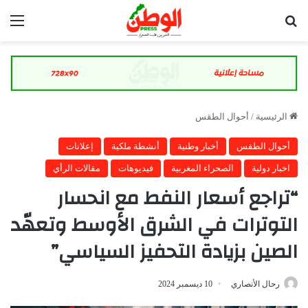
بحث عن
الق
الرئيسية
/
أحوال الطقس
أحوال الطقس
أخبار وطنية
أنشطة ملكية
إعلانات
اخبار دولية
الصحراء المغربية
فيديوهات
مقالات الرأي
“تراجع أسعار النفط مع انحسار
التوترات في الشرق الأوسط وتعهّد
الصين بزيادة التحفيز السياسي”
رحال الأنصاري
10 ديسمبر 2024