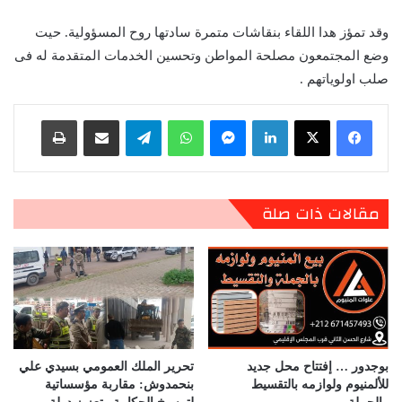
وقد تمؤز هدا اللقاء بنقاشات متمرة سادتها روح المسؤولية. حيت
وضع المجتمعون مصلحة المواطن وتحسين الخدمات المتقدمة له فى
صلب اولوياتهم .
لينكدإن
ماسنجر
واتساب
تيلقرام
مشاركة عبر البريد
طباعة
مقالات ذات صلة
بوجدور … إفتتاح محل جديد
تحرير الملك العمومي بسيدي علي
للألمنيوم ولوازمه بالتقسيط
بنحمدوش: مقاربة مؤسساتية