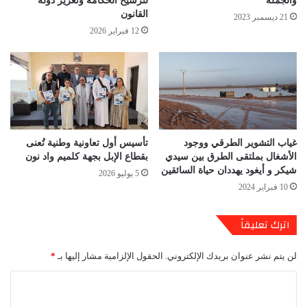
والجملة
لترسيخ الحكامة وتعزيز دولة
القانون
21 ديسمبر 2023
12 فبراير 2026
غياب التشوير الطرقي ووجود
تأسيس أول تعاونية وطنية تُعنى
الأشغال بملتقى الطرق بين سيدي
بقطاع الإبل بجهة كلميم واد نون
شيكر و أيغود يهددان حياة السائقين
5 يوليو 2026
10 فبراير 2024
اترك تعليقاً
لن يتم نشر عنوان بريدك الإلكتروني.
الحقول الإلزامية مشار إليها بـ
*
ا
ل