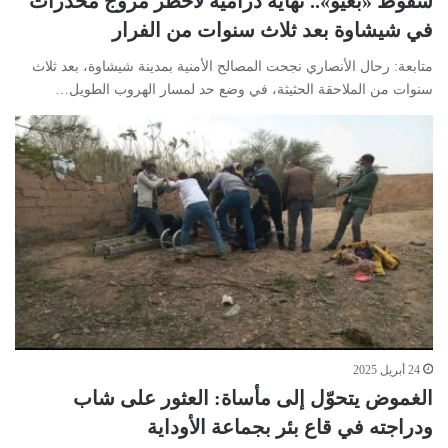
سقوط «بعيو».. نهاية درامية لأخطر مروج مخدرات
في شيشاوة بعد ثلاث سنوات من الفرار
متابعة: رحال الأنصاري نجحت المصالح الأمنية بمدينة شيشاوة، بعد ثلاث
سنوات من الملاحقة الحثيثة، في وضع حد لمسار الهروب الطويل…
24 أبريل 2025
الغموض يتحوّل إلى مأساة: العثور على شاب
ودراجته في قاع بئر بجماعة الأوداية