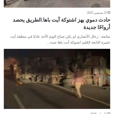
22 سبتمبر 2025
حادث دموي يهز اشتوكة آيت باها.الطريق يحصد
أرواحًا جديدة
متابعة : رحال الأنصاري لم يكن صباح اليوم الأحد عاديًا في منطقة آيت
عميرة التابعة لإقليم اشتوكة آيت باها حيث…
17 يوليو 2025