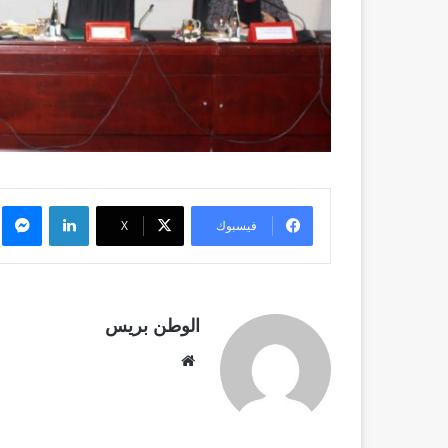
لينكدإن
م
فيسبوك
X
الوطن بريس
موقع
الويب