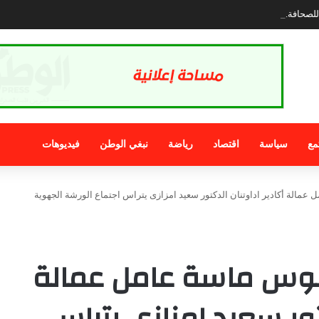
صحافة.. الذي نريد
مع
سياسة
اقتصاد
رياضة
نبغي الوطن
فيديوهات
عمالة أكادير اداوتنان الدكتور سعيد امزازى يتراس اجتماع الورشة الجهوية
سوس ماسة عامل عمالة
تور سعيد امزازى يتراس