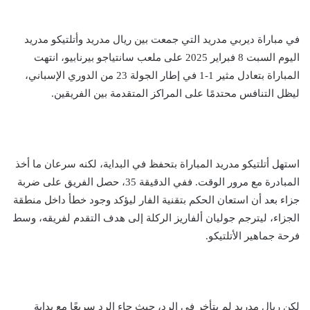
في مباراة ديربي مدريد التي جمعت بين ريال مدريد وأتلتيكو مدريد
اليوم السبت 8 فبراير 2025 على ملعب سانتياجو بيرنابيو، انتهت
المباراة بتعادل مثير 1-1 في إطار الجولة 23 من الدوري الإسباني،
ليظل التنافس محتدمًا على المراكز المتقدمة بين الفريقين.
استهل أتلتيكو مدريد المباراة بتحفظ في البداية، لكنه سرعان ما أخذ
المبادرة مع مرور الوقت. ففي الدقيقة 35، حصل الفريق على ضربة
جزاء بعد أن استعان الحكم بتقنية الفار ليؤكد وجود خطأ داخل منطقة
الجزاء، ليترجم جوليان ألفاريز الركلة إلى هدف التقدم لفريقه، وسط
فرحة جماهير الأتلتيكو.
لكن ريال مدريد لم يتأخر في الرد، حيث جاء الرد سريعًا مع بداية