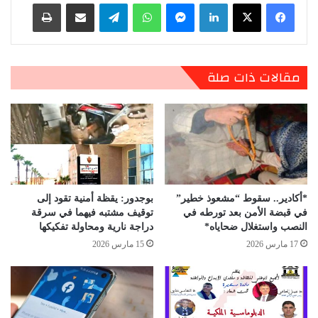
لينكدإن
ماسنجر
واتساب
تيلقرام
مشاركة عبر البريد
طباعة
مقالات ذات صلة
*أكادير.. سقوط “مشعوذ خطير”
بوجدور: يقظة أمنية تقود إلى
في قبضة الأمن بعد تورطه في
توقيف مشتبه فيهما في سرقة
النصب واستغلال ضحاياه*
دراجة نارية ومحاولة تفكيكها
17 مارس 2026
15 مارس 2026