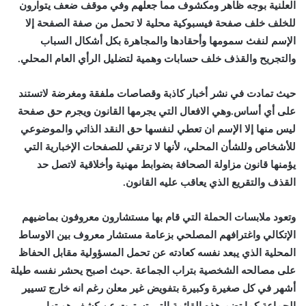
العلنية بوجه ظاهر ومكشوف مما جعلهم وفي موقف ضعف يتوارون
للخلف خلف صفحة فيسبوكية محلية لا تحمل من صفة الصفحة إلا
الإسم لنفث سمومها وأحقادها والمجاهرة بكل أشكال السباب
والتجريح والقذف خلف حسابات وهمية لتضليل الرأي العام المحلي.
حيث تمادت في نشر أخبار كاذبة وقصاصات ملفقة ومغرضة لاتستند
على أي أساس.وهي الافعال التي يجرمها القانون ويجرم حق صفحة
ليس منها إلا الإسم ان تعطي لنفسها حق النقد الذاتي والموضوعي
للأشخاص وللشأن المحلي، لأنها لا ترتقي للصفحات الإخبارية التي
يؤمنها قانون مزاولة الصحافة بضوابط مهنية وأخلاقية لاتصل حد
القذف والتقريع الذي يعاقب عليه القانون.
وتعود ملابسات الحملة التي قام بها مستشارون معروفون بماضيهم
الإتكالي واغترافهم المصلحي بزعامة مستشار معروف بين الاوساط
المحلية الذي يبعد نفسه كعادته عن تحمل المسؤولية مقابل الحفاظ
على مصالحه الشخصية بتراب الجماعة .حيث اصبح يحشر نفسه طيلة
أشهر في كل صغيرة وكبيرة بتفويض غير معلن رغم انه خارج تسيير
الجماعة.كما تضم هذه القائمة التي تسترت عن كشف هويتها