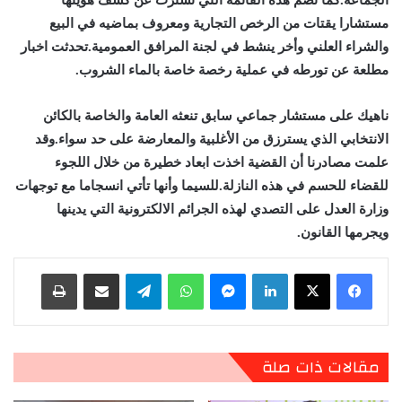
مستشارا يقتات من الرخص التجارية ومعروف بماضيه في البيع
والشراء العلني وأخر ينشط في لجنة المرافق العمومية.تحدثت اخبار
مطلعة عن تورطه في عملية رخصة خاصة بالماء الشروب.
ناهيك على مستشار جماعي سابق تنعثه العامة والخاصة بالكائن
الانتخابي الذي يسترزق من الأغلبية والمعارضة على حد سواء.وقد
علمت مصادرنا أن القضية اخذت ابعاد خطيرة من خلال اللجوء
للقضاء للحسم في هذه النازلة.للسيما وأنها تأتي انسجاما مع توجهات
وزارة العدل على التصدي لهذه الجرائم الالكترونية التي يدينها
ويجرمها القانون.
لينكدإن
ماسنجر
واتساب
تيلقرام
مشاركة عبر البريد
طباعة
مقالات ذات صلة