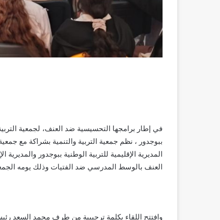
في إطار برامجها التحسيسية ضد العنف، لجمعية التربية
ببوجدور ، نظم جمعية التربية والتنمية بشراكة مع جمعية 
المديرية الإقليمية للتربية الوطنية ببوجدور والمديرية 
العنف بالوسط المدرسي ضد الفتيات وذلك يومه الجمعة 21فبراير 2025 بالثانوية الإعدادية عمر بن الخطاب ببوجد
وافتتح اللقاء بكلمة ترحيبية من طرف محمد السعد رئيس 