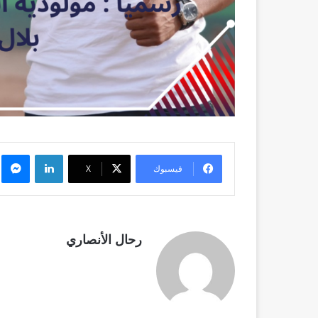
لينكدإن
م
فيسبوك
X
رحال الأنصاري