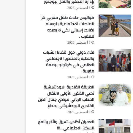
بإدارة التجهيز والنقل ببوجدور
6 أغسطس 2026
كواليس حادث طفل مغربي هز
المنصات الاجتماعية بتوسله
لضابط إسباني لكي لا يعيده
للمغرب .
6 أغسطس 2026
لقاء دولي حول قضايا الشباب
والطلبة بالمنتدى الاجتماعي
العالمي في كوتونو ببصمة
مغربية
6 أغسطس 2026
الطريقة القادرية البودشيشية
تحيي الذكرى الأولى لانتقال
القطب الرباني مولاي جمال الدين
القادري البودشيشي بمداغ
6 أغسطس 2026
العمران أكادير…تعيق وتأخر برنامج
السكن الاجتماعي….!!!