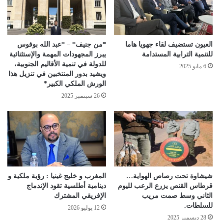
العيون تستضيف لقاء جهويا هاما
*من جنيف* – *عبد الله بوفوس
للتنمية الترابية المستدامة
يبرز المجهودات المهمة والإستثنائية
للدولة في تنمية الأقاليم الجنوبية،
6 مايو 2025
ويشيد بدور المنتخبين في تنزيل هذا
الورش الملكي الكبير*
26 سبتمبر 2025
شيشاوة تحت رصاص الهواية…
المغرب و خليج غينيا : رؤية ملكية و
قرطاس القنص يزرع الرعب لليوم
دينامية أطلسية تقود الإندماج
الثاني وسط صمت مريب
الإفريقي المشترك
للسلطات.
12 يوليو 2026
28 ديسمبر 2025