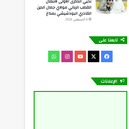
تحيي الذكرى الأولى لانتقال
القطب الرباني مولاي جمال الدين
القادري البودشيشي بمداغ
6 أغسطس 2026
تابعنا على
فيسبوك
X
يوتيوب
انستقرام
واتساب
الإعلانات