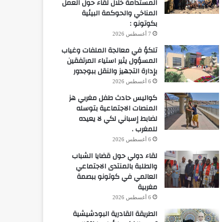
المستدامة خلال لقاء حول العمل
المناخي والحوكمة البيئية
بكوتونو :
7 أغسطس 2026
تلكؤ في معالجة الملفات وغياب
المسؤول يثير استياء المرتفقين
بإدارة التجهيز والنقل ببوجدور
6 أغسطس 2026
كواليس حادث طفل مغربي هز
المنصات الاجتماعية بتوسله
لضابط إسباني لكي لا يعيده
للمغرب .
6 أغسطس 2026
لقاء دولي حول قضايا الشباب
والطلبة بالمنتدى الاجتماعي
العالمي في كوتونو ببصمة
مغربية
6 أغسطس 2026
الطريقة القادرية البودشيشية