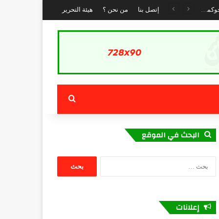
جمعية “الشباب الرائد” تستعرض تجربة الداخلة في التنمية المستدامة خلال لقاء حول العمل المناخي والحوكمة البيئية بكوتونو :
إتصل بنا
من نحن ؟
هيئة التحرير
بحث عن
البحث في الموقع
البحث
عن:
إعلانات