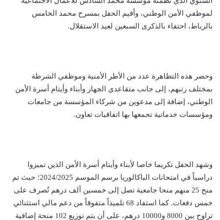
السنوي الذي نظمته مؤسسة محمد السادس للأعمال الاجتماعية
لموظفي الأمن الوطني، وأقيم الحفل بمسرح محمد الخامس
بالرباط، احتفاء بالذكرى السبعين لعيد الاستقلال.
وحضر هذه التظاهرة عدد من الأطر الأمنية وموظفي الشرطة
بمختلف رتبهم، إلى جانب متقاعدي الجهاز وأبناء وأيتام أسرة الأمن
الوطني، إضافة إلى مدعوين من شركاء المؤسسة من جامعات
ومؤسسات خدماتية تجمعها بها اتفاقيات تعاون.
وشهد الحفل تكريما خاصا لأبناء وأيتام أسرة الأمن الذين تميزوا
دراسياً في امتحانات الباكالوريا برسم الموسم 2024/2025؛ حيث تم
منح 25 منهم منحا جامعية تصل إلى خمسين ألف درهم تُصرف على
خمس دفعات. كما استفاد 68 تلميذاً متفوقاً من دعم مالي استثنائي
تراوح بين 8000 و10000 درهم، على أن يتم توزيع 102 منحة إضافية