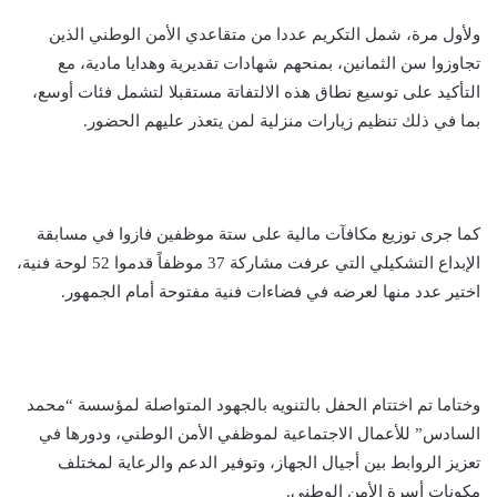
ولأول مرة، شمل التكريم عددا من متقاعدي الأمن الوطني الذين
تجاوزوا سن الثمانين، بمنحهم شهادات تقديرية وهدايا مادية، مع
التأكيد على توسيع نطاق هذه الالتفاتة مستقبلا لتشمل فئات أوسع،
بما في ذلك تنظيم زيارات منزلية لمن يتعذر عليهم الحضور.
كما جرى توزيع مكافآت مالية على ستة موظفين فازوا في مسابقة
الإبداع التشكيلي التي عرفت مشاركة 37 موظفاً قدموا 52 لوحة فنية،
اختير عدد منها لعرضه في فضاءات فنية مفتوحة أمام الجمهور.
وختاما تم اختتام الحفل بالتنويه بالجهود المتواصلة لمؤسسة “محمد
السادس” للأعمال الاجتماعية لموظفي الأمن الوطني، ودورها في
تعزيز الروابط بين أجيال الجهاز، وتوفير الدعم والرعاية لمختلف
مكونات أسرة الأمن الوطني.