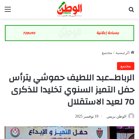
بحث عن
الق
الرئيسية
/
مجتمع
مجتمع
الرباط…عبد اللطيف حموشي يترأس
حفل التميز السنوي تخليدا للذكرى
70 لعيد الاستقلال
الوطن بريس
19 نوفمبر 2025