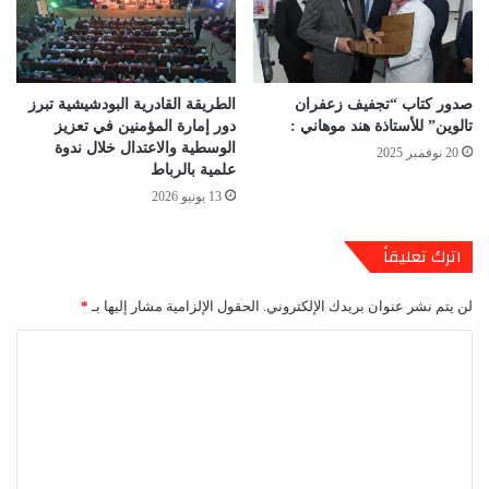
صدور كتاب “تجفيف زعفران
الطريقة القادرية البودشيشية تبرز
تالوين” للأستاذة هند موهاني :
دور إمارة المؤمنين في تعزيز
الوسطية والاعتدال خلال ندوة
20 نوفمبر 2025
علمية بالرباط
13 يونيو 2026
اترك تعليقاً
لن يتم نشر عنوان بريدك الإلكتروني.
الحقول الإلزامية مشار إليها بـ
*
ا
ل
ت
ع
ل