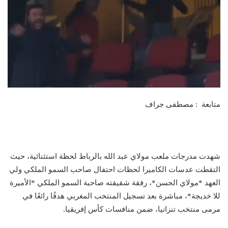
متابعة : مصطفى جراف
شهدت مدرجات ملعب مولاي عبد الله بالرباط لحظة استثنائية، حيث
التقطت عدسات الكاميرا لحظات احتفال صاحب السمو الملكي ولي
العهد *مولاي الحسن*، رفقة شقيقته صاحبة السمو الملكي *الأميرة
للا خديجة*، مباشرة بعد تسجيل المنتخب المغربي هدفًا رائعًا في
مرمى منتخب تنزانيا، ضمن منافسات كأس إفريقيا.