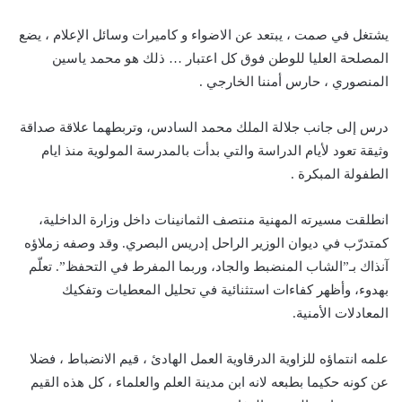
يشتغل في صمت ، يبتعد عن الاضواء و كاميرات وسائل الإعلام ، يضع
المصلحة العليا للوطن فوق كل اعتبار … ذلك هو محمد ياسين
المنصوري ، حارس أمننا الخارجي .
درس إلى جانب جلالة الملك محمد السادس، وتربطهما علاقة صداقة
وثيقة تعود لأيام الدراسة والتي بدأت بالمدرسة المولوية منذ ايام
الطفولة المبكرة .
انطلقت مسيرته المهنية منتصف الثمانينات داخل وزارة الداخلية،
كمتدرّب في ديوان الوزير الراحل إدريس البصري. وقد وصفه زملاؤه
آنذاك بـ”الشاب المنضبط والجاد، وربما المفرط في التحفظ”. تعلّم
بهدوء، وأظهر كفاءات استثنائية في تحليل المعطيات وتفكيك
المعادلات الأمنية.
علمه انتماؤه للزاوية الدرقاوية العمل الهادئ ، قيم الانضباط ، فضلا
عن كونه حكيما بطبعه لانه ابن مدينة العلم والعلماء ، كل هذه القيم