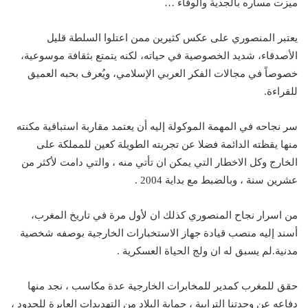
ميزت مساره بالجدية والوفاء …
يعتبر المنصوري على عكس كثيرين ممن اعتلوا السلطة قليل
الأصدقاء، شديد الخصوصية في حياته، لكنه يتمتع بثقافة موسوعية،
خصوصاً في مجالات الفكر العربي الإسلامي، ويُعرف بحبه العميق
للقراءة.
سر نجاحه في المهمة الموكولة إليه أن يعتمد مقاربة استباقية مكنته
منها يقظته الدائمة فضلا عن تجربته الطويلة كعين للمملكة على
الخارج وكل الاخطار التي يمكن ان تأتي منه ، والتي دامت لأكثر من
عشرين سنة ، وبالضبط مع بداية 2004 .
من اسرار نجاح المنصوري كذلك ان لأول مرة في تاريخ المغرب،
أسند إليه منصب قيادة جهاز الاستخبارات الخارجية بوصفه شخصية
مدنية.لم يسبق له ان ولج الحياة العسكرية .
حقق للمغرب كمدير للمخابرات الخارجية عدة مكاسب ، نجد منها
دفاعه عن وحدتنا الترابية ، حماية البلاد من التهديدات العابرة للحدود ،