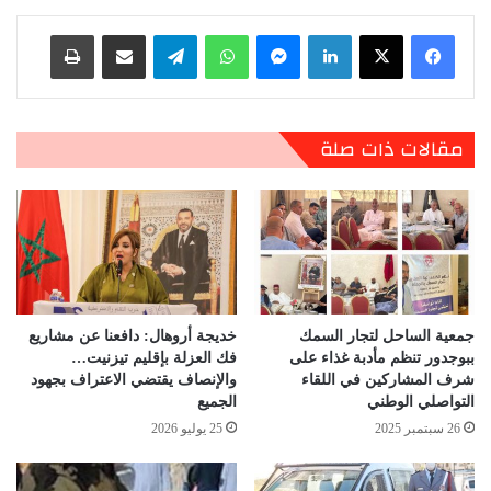
لينكدإن
ماسنجر
واتساب
تيلقرام
مشاركة عبر البريد
طباعة
مقالات ذات صلة
جمعية الساحل لتجار السمك
خديجة أروهال: دافعنا عن مشاريع
ببوجدور تنظم مأدبة غذاء على
فك العزلة بإقليم تيزنيت…
شرف المشاركين في اللقاء
والإنصاف يقتضي الاعتراف بجهود
التواصلي الوطني
الجميع
26 سبتمبر 2025
25 يوليو 2026