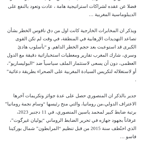
فضلا عن عقده لشراكات استراتيجية هامة ، عادت وتعود بالنفع على
الديبلوماسية المغربية …
ويذكر ان المخابرات الخارجية كانت اول من دق ناقوس الخطر بشأن
تصاعد التهديدات الإرهابية في المنطقة، في وقت لم تكن القوى
الكبرى قد استوعبت بعد حجم الخطر الداهم. و “بأسلوب هادئ
وسري، شارك المغرب تقارير ومعطيات استخباراتية دقيقة مع الدول
العظمى، دون أن يسعى لاستثمار الملف سياسياً ضد “البوليساريو”،
أو لاستغلاله لتكريس السيادة المغربية على الصحراء بطريقة دعائية”
.
جدير بالذكر ان المنصوري حصل على عدة جوائز وتكريمات آخرها
الاعتراف الدولي،من رومانيا، والتي منح رئيسها “وسام نجمة رومانيا”
برتبة ضابط كبير لمحمد ياسين المنصوري، في 11 دجنبر 2023،
عرفاناً بجهود جهازه في تحرير الضابط الروماني “يوليان غيرگوت”،
الذي اختُطف سنة 2015 من قبل تنظيم “المرابطون” شمال بوركينا
فاسو …