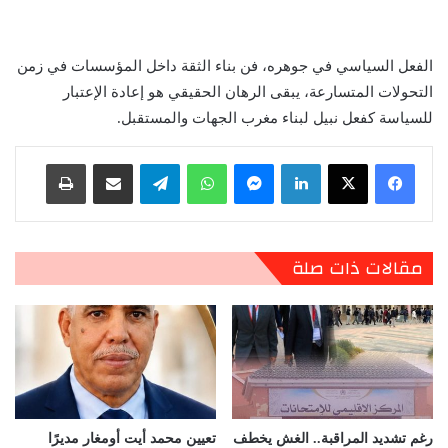
الفعل السياسي في جوهره، فن بناء الثقة داخل المؤسسات في زمن
التحولات المتسارعة، يبقى الرهان الحقيقي هو إعادة الإعتبار
للسياسة كفعل نبيل لبناء مغرب الجهات والمستقبل.
لينكدإن
ماسنجر
واتساب
تيلقرام
مشاركة عبر البريد
طباعة
مقالات ذات صلة
رغم تشديد المراقبة.. الغش يخطف
تعيين محمد أيت أومغار مديرًا