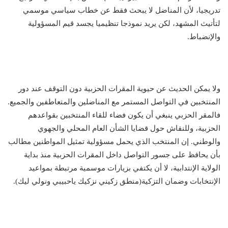
تدريجيا، لأن المناضل لا يبحث فقط عن خطاب سياسي موسمي
لتأتيث المشهد، لكن يريد نموذجا تنظيميا يجسد قيم المسؤولية
والإنضباط.
ولا يمكن الحديث عن حيوية المقرات الحزبية دون التوقف عند دور
المنتخبين في التواصل المستمر مع المناضلين والمتعاطفين والجميع.
فالمقر الحزبي ينبغي أن يكون فضاء للقاء المنتخبين بقواعدهم
الحزبية، وللنقاش حول قضايا الشأن العام المحلي والجهوي
والوطني. إن المنتخب الذي يحمل مسؤولية تمثيل المواطنين مطالب
بأن يحافظ على جسور التواصل داخل المقرات الحزبية منذ بداية
الولاية الإنتدابية، لا أن يكتفي بزيارات موسمية مرتبطة بمواعيد
الإنتخابات وضمان التزكية(منطق زكيني نزكيك ياحبيبي ونولي ليك).