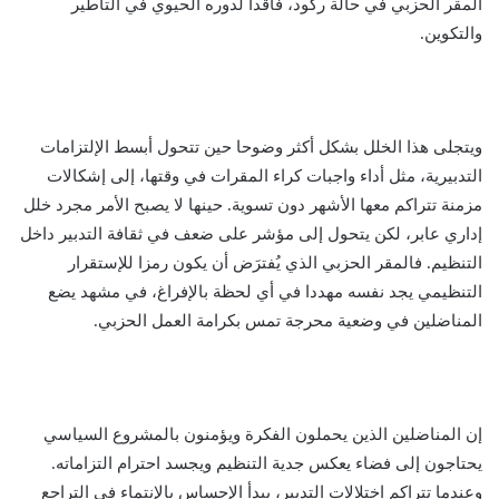
المقر الحزبي في حالة ركود، فاقدا لدوره الحيوي في التأطير
والتكوين.
ويتجلى هذا الخلل بشكل أكثر وضوحا حين تتحول أبسط الإلتزامات
التدبيرية، مثل أداء واجبات كراء المقرات في وقتها، إلى إشكالات
مزمنة تتراكم معها الأشهر دون تسوية. حينها لا يصبح الأمر مجرد خلل
إداري عابر، لكن يتحول إلى مؤشر على ضعف في ثقافة التدبير داخل
التنظيم. فالمقر الحزبي الذي يُفترَض أن يكون رمزا للإستقرار
التنظيمي يجد نفسه مهددا في أي لحظة بالإفراغ، في مشهد يضع
المناضلين في وضعية محرجة تمس بكرامة العمل الحزبي.
إن المناضلين الذين يحملون الفكرة ويؤمنون بالمشروع السياسي
يحتاجون إلى فضاء يعكس جدية التنظيم ويجسد احترام التزاماته.
وعندما تتراكم اختلالات التدبير، يبدأ الإحساس بالإنتماء في التراجع