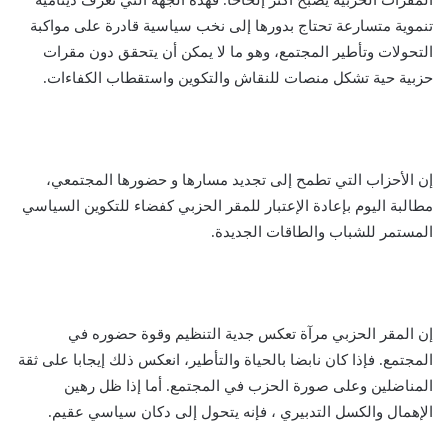
المقرات الحزبية يصبح أكثر إلحاحا. فهذه الجهة التي تعرف دينامية
تنموية متسارعة تحتاج بدورها إلى نخب سياسية قادرة على مواكبة
التحولات وتأطير المجتمع، وهو ما لا يمكن أن يتحقق دون مقرات
حزبية حية تشكل منصات للنقاش والتكوين واستقطاب الكفاءات.
إن الأحزاب التي تطمح إلى تجديد مسارها و حضورها المجتمعي،
مطالبة اليوم بإعادة الإعتبار للمقر الحزبي كفضاء للتكوين السياسي
المستمر للشباب والطاقات الجديدة.
إن المقر الحزبي مرآة تعكس جدية التنظيم وقوة حضوره في
المجتمع. فإذا كان نابضا بالحياة والتأطير، انعكس ذلك إيجابا على ثقة
المناضلين وعلى صورة الحزب في المجتمع. أما إذا ظل رهين
الإهمال والكسل التدبيري ، فإنه يتحول إلى دكان سياسي عقيم.