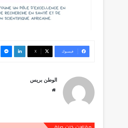
لينكدإن
م
فيسبوك
X
الوطن بريس
موقع
الويب
مقالات ذات صلة